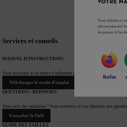
VOTRE NA
Vous utilisez un 
site ne peuvent f
de passer à l'un d
Services et conseils
MANUEL D'INSTRUCTIONS
Vous trouverez ici la notice d'utilisation pour ce produit STIHL
firefox
Télécharger le mode d'emploi
QUESTIONS / RÉPONSES
Vous avez des questions ? Vous trouverez ici les réponses aux questi
Consulter la FAQ
GUIDE DES TAILLES