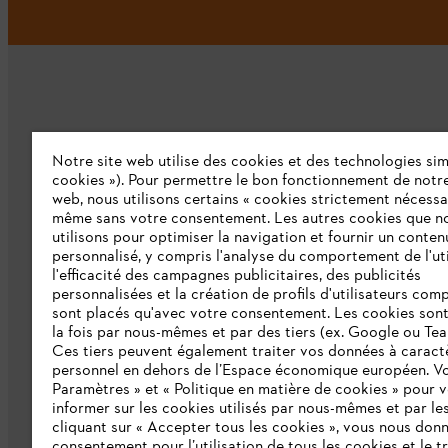
Notre site web utilise des cookies et des technologies simi
L'Entreprise
cookies »). Pour permettre le bon fonctionnement de notre
web, nous utilisons certains « cookies strictement nécessa
même sans votre consentement. Les autres cookies que n
Qui sommes-nous ?
utilisons pour optimiser la navigation et fournir un conten
personnalisé, y compris l'analyse du comportement de l'uti
Presse
l'efficacité des campagnes publicitaires, des publicités
personnalisées et la création de profils d'utilisateurs comp
Emploi
sont placés qu'avec votre consentement. Les cookies sont 
la fois par nous-mêmes et par des tiers (ex. Google ou Tea
Ligne Intégrité STIHL
Ces tiers peuvent également traiter vos données à caract
personnel en dehors de l’Espace économique européen. Vo
Développement durable
Paramètres » et « Politique en matière de cookies » pour 
Catalogue
informer sur les cookies utilisés par nous-mêmes et par les
cliquant sur « Accepter tous les cookies », vous nous don
consentement pour l’utilisation de tous les cookies et le t