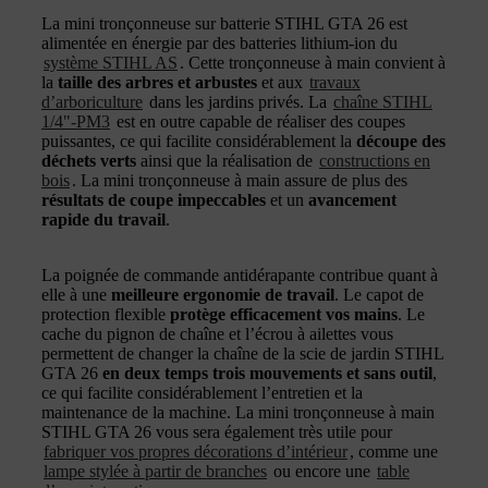
La mini tronçonneuse sur batterie STIHL GTA 26 est
alimentée en énergie par des batteries lithium-ion du
système STIHL AS
. Cette tronçonneuse à main convient à
la
taille des arbres et arbustes
et aux
travaux
d’arboriculture
dans les jardins privés. La
chaîne STIHL
1/4"-PM3
est en outre capable de réaliser des coupes
puissantes, ce qui facilite considérablement la
découpe des
déchets verts
ainsi que la réalisation de
constructions en
bois
. La mini tronçonneuse à main assure de plus des
résultats de coupe impeccables
et un
avancement
rapide du travail
.
La poignée de commande antidérapante contribue quant à
elle à une
meilleure ergonomie de travail
. Le capot de
protection flexible
protège efficacement vos mains
. Le
cache du pignon de chaîne et l’écrou à ailettes vous
permettent de changer la chaîne de la scie de jardin STIHL
GTA 26
en deux temps trois mouvements et sans outil
,
ce qui facilite considérablement l’entretien et la
maintenance de la machine. La mini tronçonneuse à main
STIHL GTA 26 vous sera également très utile pour
fabriquer vos propres décorations d’intérieur
, comme une
lampe stylée à partir de branches
ou encore une
table