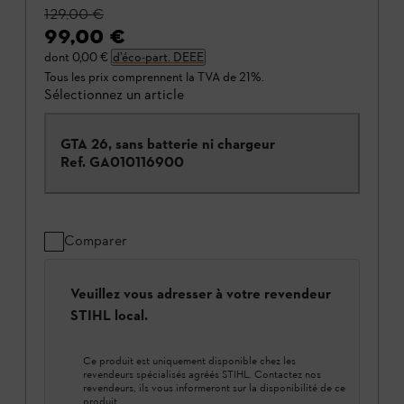
129,00 €
99,00 €
dont
0,00 €
d’éco-part. DEEE
Tous les prix comprennent la TVA de 21%.
Sélectionnez un article
GTA 26, sans batterie ni chargeur
Ref.
GA010116900
Comparer
Veuillez vous adresser à votre revendeur
STIHL local.
Ce produit est uniquement disponible chez les
revendeurs spécialisés agréés STIHL. Contactez nos
revendeurs, ils vous informeront sur la disponibilité de ce
produit.