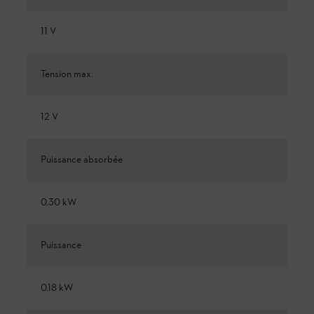
11 V
Tension max.
12 V
Puissance absorbée
0.30 kW
Puissance
0.18 kW