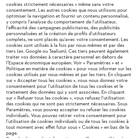
cookies strictement nécessaires » même sans votre
consentement. Les autres cookies que nous utilisons pour
optimiser la navigation et fournir un contenu personnalisé,
L'Entreprise
y compris l'analyse du comportement de l'utilisateur,
l'efficacité des campagnes publicitaires, des publicités
personnalisées et la création de profils d'utilisateurs
complets, ne sont placés qu'avec votre consentement. Les
STIHL FAQ
cookies sont utilisés à la fois par nous-mêmes et par des
tiers (ex. Google ou Tealium). Ces tiers peuvent également
traiter vos données à caractère personnel en dehors de
l’Espace économique européen. Voir « Paramètres » et «
Politique en matière de cookies » pour vous informer sur les
Contact
cookies utilisés par nous-mêmes et par les tiers. En cliquant
sur « Accepter tous les cookies », vous nous donnez votre
consentement pour l’utilisation de tous les cookies et le
VOTRE NAVIGATEUR INTERNET
traitement des données qui y sont associées. En cliquant
N'EST PLUS PRIS EN CHARGE
sur « Refuser tous les cookies », vous refusez l'utilisation
des cookies qui ne sont pas strictement nécessaires. Sous
Politique de protection des données
Paramètres, vous pouvez accepter ou refuser les cookies
individuels. Vous pouvez retirer votre consentement pour
Vous utilisez un navigateur Internet que nous ne prenons plus
Mentions légales
Utilisation des cookies
l’utilisation de cookies individuels ou de tous les cookies à
en charge, et certaines fonctionnalités de notre site ne
tout moment avec effet futur sous « Cookies » en bas de la
peuvent fonctionner correctement. Pour une utilisation
page.
Informations juridiques