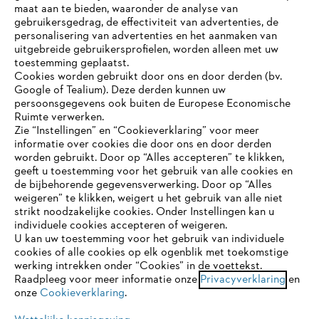
maat aan te bieden, waaronder de analyse van
Bedrijf
gebruikersgedrag, de effectiviteit van advertenties, de
personalisering van advertenties en het aanmaken van
uitgebreide gebruikersprofielen, worden alleen met uw
toestemming geplaatst.
Cookies worden gebruikt door ons en door derden (bv.
STIHL FAQ
Google of Tealium). Deze derden kunnen uw
persoonsgegevens ook buiten de Europese Economische
Ruimte verwerken.
Zie “Instellingen” en “Cookieverklaring” voor meer
Contact
informatie over cookies die door ons en door derden
JE BROWSER WORDT NIET
worden gebruikt. Door op “Alles accepteren” te klikken,
ONDERSTEUND
geeft u toestemming voor het gebruik van alle cookies en
de bijbehorende gegevensverwerking. Door op “Alles
weigeren” te klikken, weigert u het gebruik van alle niet
strikt noodzakelijke cookies. Onder Instellingen kan u
Je gebruikt een browser die we nog niet ondersteunen. Om
Gegevensbescherming
Impressum
individuele cookies accepteren of weigeren.
onze website optimaal te kunnen gebruiken, raden we aan dat
U kan uw toestemming voor het gebruik van individuele
je overschakelt op één van de volgende browsers:
cookies of alle cookies op elk ogenblik met toekomstige
Cookie-informatie
Juridische informatie
werking intrekken onder “Cookies” in de voettekst.
Raadpleeg voor meer informatie onze
Privacyverklaring
en
onze
Cookieverklaring
.
firefox
chrome
ANDREAS STIHL NV, Veurtstraat 117, 2870
Puurs-Sint-Amands,
België/Belgique