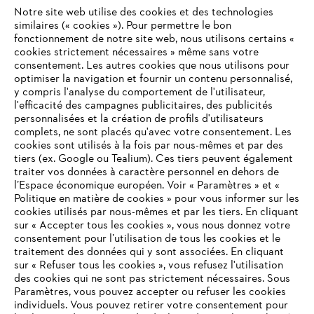
Notre site web utilise des cookies et des technologies
similaires (« cookies »). Pour permettre le bon
fonctionnement de notre site web, nous utilisons certains «
cookies strictement nécessaires » même sans votre
consentement. Les autres cookies que nous utilisons pour
optimiser la navigation et fournir un contenu personnalisé,
L'Entreprise
y compris l'analyse du comportement de l'utilisateur,
l'efficacité des campagnes publicitaires, des publicités
personnalisées et la création de profils d'utilisateurs
complets, ne sont placés qu'avec votre consentement. Les
STIHL FAQ
cookies sont utilisés à la fois par nous-mêmes et par des
tiers (ex. Google ou Tealium). Ces tiers peuvent également
traiter vos données à caractère personnel en dehors de
l’Espace économique européen. Voir « Paramètres » et «
Politique en matière de cookies » pour vous informer sur les
Contact
cookies utilisés par nous-mêmes et par les tiers. En cliquant
sur « Accepter tous les cookies », vous nous donnez votre
consentement pour l’utilisation de tous les cookies et le
VOTRE NAVIGATEUR INTERNET
traitement des données qui y sont associées. En cliquant
N'EST PLUS PRIS EN CHARGE
sur « Refuser tous les cookies », vous refusez l'utilisation
des cookies qui ne sont pas strictement nécessaires. Sous
Politique de protection des données
Paramètres, vous pouvez accepter ou refuser les cookies
individuels. Vous pouvez retirer votre consentement pour
Vous utilisez un navigateur Internet que nous ne prenons plus