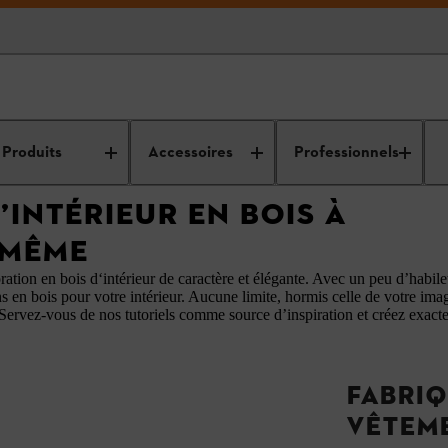
 d’entretien des
Idées de bricolage, conseils et guides pour
s
bricolage en bois et DIY
Produits
Accessoires
Professionnels
INTÉRIEUR EN BOIS À
-MÊME
ion en bois d‘intérieur de caractère et élégante. Avec un peu d’habileté
en bois pour votre intérieur. Aucune limite, hormis celle de votre imag
! Servez-vous de nos tutoriels comme source d’inspiration et créez exac
FABRIQ
VÊTEM