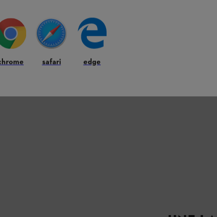
onstruire vous-
chrome
safari
edge