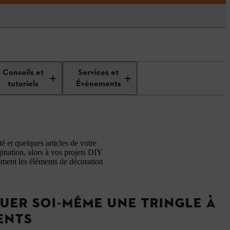
Décorations d’intérieur en bois à
Conseils et
Services et
fabriquer soi-même
tutoriels
Évènements
 et quelques articles de votre
ination, alors à vos projets DIY
tement les éléments de décoration
UER SOI-MÊME UNE TRINGLE À
ENTS