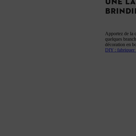
UNE LA
BRINDI
Apportez de la c
quelques branch
décoration en bo
DIY : fabriquer