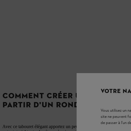
VOTRE NA
COMMENT CRÉER UN TABOURET
PARTIR D’UN RONDIN DE BOIS
Vous utilisez un 
site ne peuvent f
de passer à l'un d
Avec ce tabouret élégant apportez un peu de chaleur à votre intérieur