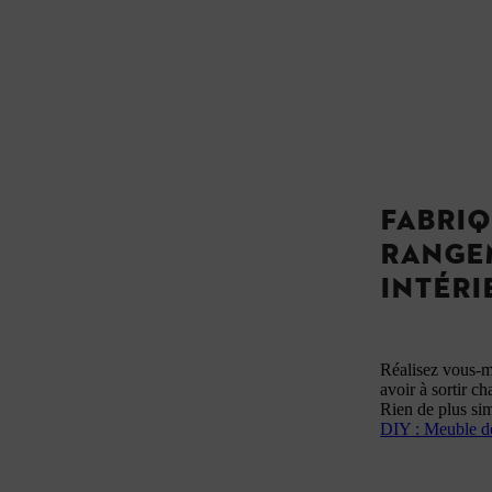
FABRIQ
RANGEM
INTÉRI
Réalisez vous-m
avoir à sortir c
Rien de plus sim
DIY : Meuble de