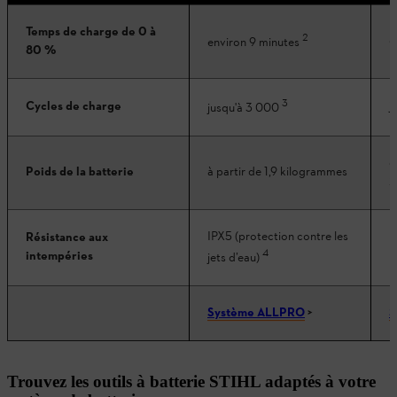
Temps de charge de 0 à
2
e
environ 9 minutes
80 %
3
Cycles de charge
j
jusqu'à 3 000
e
Poids de la batterie
à partir de 1,9 kilogrammes
2
IPX5 (protection contre les
Résistance aux
I
4
intempéries
p
jets d’eau)
Système ALLPRO
>
S
Trouvez les outils à batterie STIHL adaptés à votre