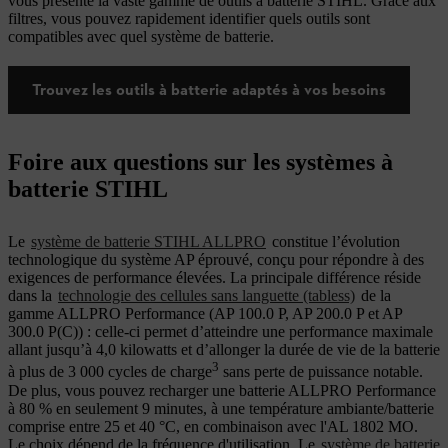
vous présente la vaste gamme de outils à batterie STIHL. Grâce aux
filtres, vous pouvez rapidement identifier quels outils sont
compatibles avec quel système de batterie.
Trouvez les outils à batterie adaptés à vos besoins
Foire aux questions sur les systèmes à
batterie STIHL
Le
système de batterie STIHL ALLPRO
constitue l’évolution
technologique du système AP éprouvé, conçu pour répondre à des
exigences de performance élevées. La principale différence réside
dans la
technologie des cellules sans languette (tabless)
de la
gamme ALLPRO Performance (AP 100.0 P, AP 200.0 P et AP
300.0 P(C)) : celle-ci permet d’atteindre une performance maximale
allant jusqu’à 4,0 kilowatts et d’allonger la durée de vie de la batterie
3
à plus de 3 000 cycles de charge
sans perte de puissance notable.
De plus, vous pouvez recharger une batterie ALLPRO Performance
à 80 % en seulement 9 minutes, à une température ambiante/batterie
comprise entre 25 et 40 °C, en combinaison avec l'AL 1802 MO.
Le choix dépend de la fréquence d'utilisation. Le
système de batterie