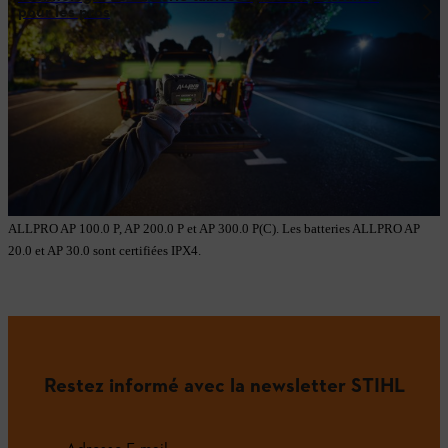
pour les pros
1 Comparaison entre AP 300.0 P(C) et AP 300 S .
2 Temps nécessaire pour atteindre 80 % de charge à une température
ambiante/batterie de 25-40 °C en combinaison avec AL 1802 MO. Uniquement
valable pour ALLPRO AP 100.0 P, AP 200.0 P et AP 300.0 P(C).
3 Jusqu'à 3 000 cycles sans perte de performance notable ; toujours utilisable
par la suite. Uniquement valable pour ALLPRO AP 100.0 P, AP 200.0 P et AP
300.0 P(C).
4 La protection IPX5 contre les jets d'eau ne s'applique qu'aux batteries
ALLPRO AP 100.0 P, AP 200.0 P et AP 300.0 P(C). Les batteries ALLPRO AP
20.0 et AP 30.0 sont certifiées IPX4.
Restez informé avec la newsletter STIHL