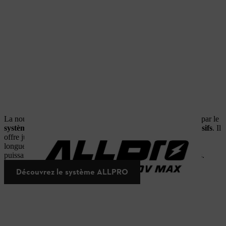
La nouvelle génération de technologie batterie est représentée par le
système ALLPRO
pour les travaux particulièrement intensifs
. Il
offre jusqu'à 60 % de performances maximales en plus¹ et une
longue durée de vie³. Vous disposez ainsi exactement de la
puissance nécessaire, même pour les tâches les plus exigeantes.
Découvrez le système ALLPRO