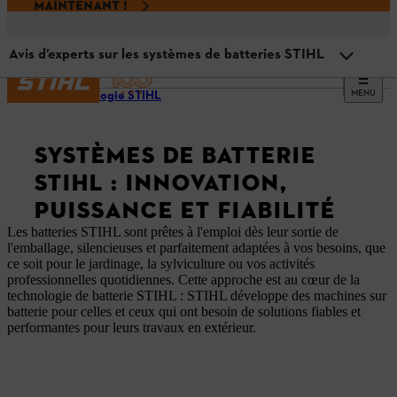
MAINTENANT !
Avis d’experts sur les systèmes de batteries STIHL
MENU
Technologie STIHL
Quels sont les systèmes de batterie STIHL disponibles ?
SYSTÈMES DE BATTERIE
Aperçu des systèmes de batteries STIHL
STIHL : INNOVATION,
PUISSANCE ET FIABILITÉ
Quel système de batteries STIHL vous convient ?
Les batteries STIHL sont prêtes à l'emploi dès leur sortie de
l'emballage, silencieuses et parfaitement adaptées à vos besoins, que
ce soit pour le jardinage, la sylviculture ou vos activités
professionnelles quotidiennes. Cette approche est au cœur de la
Foire aux questions sur les systèmes à batterie STIHL
technologie de batterie STIHL : STIHL développe des machines sur
batterie pour celles et ceux qui ont besoin de solutions fiables et
performantes pour leurs travaux en extérieur.
Avis d’experts sur les systèmes de batteries STIHL