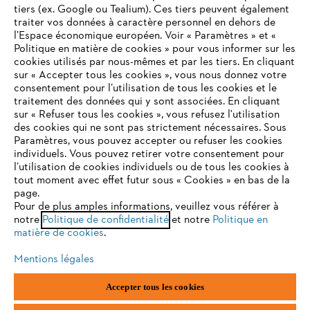
tiers (ex. Google ou Tealium). Ces tiers peuvent également
traiter vos données à caractère personnel en dehors de
l’Espace économique européen. Voir « Paramètres » et «
Politique en matière de cookies » pour vous informer sur les
Contact
cookies utilisés par nous-mêmes et par les tiers. En cliquant
sur « Accepter tous les cookies », vous nous donnez votre
consentement pour l’utilisation de tous les cookies et le
VOTRE NAVIGATEUR INTERNET
traitement des données qui y sont associées. En cliquant
N'EST PLUS PRIS EN CHARGE
sur « Refuser tous les cookies », vous refusez l'utilisation
des cookies qui ne sont pas strictement nécessaires. Sous
Politique de protection des données
Paramètres, vous pouvez accepter ou refuser les cookies
individuels. Vous pouvez retirer votre consentement pour
Vous utilisez un navigateur Internet que nous ne prenons plus
Mentions légales
Utilisation des cookies
l’utilisation de cookies individuels ou de tous les cookies à
en charge, et certaines fonctionnalités de notre site ne
tout moment avec effet futur sous « Cookies » en bas de la
peuvent fonctionner correctement. Pour une utilisation
page.
Informations juridiques
optimale de notre site, nous vous recommandons de passer à
Pour de plus amples informations, veuillez vous référer à
notre
l'un des navigateurs suivants :
Politique de confidentialité
et notre
Politique en
matière de cookies
.
ANDREAS STIHL NV, Veurtstraat 117, 2870 Puurs-Sint-Amands,
België/Belgique
Mentions légales
VAT Number: BE 0427.714.768
firefox
chrome
Accepter tous les cookies