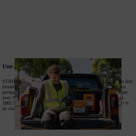
Une évolution continue basée sur l’expérience
STIHL connaît parfaitement les besoins des professionnels dans leur
travail quotidien intensif. C’est pourquoi nous faisons évoluer en
permanence l’univers des systèmes batterie STIHL – par exemple
avec ALLPRO. Associées au chargeur haute vitesse STIHL AL
1802 MO, les batteries haute performance atteignent jusqu’à 80 %
de charge en seulement 9 minutes².