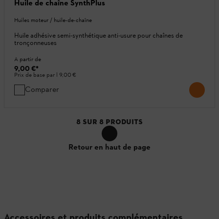
Huile de chaîne SynthPlus
Huiles moteur / huile-de-chaîne
Huile adhésive semi-synthétique anti-usure pour chaînes de
tronçonneuses
A partir de
9,00 €
*
Prix de base par l
9,00 €
Comparer
8
SUR
8
PRODUITS
Retour en haut de page
Accessoires et produits complémentaires