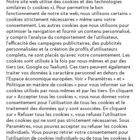
Notre site web utilise des cookies et des technologies
similaires (« cookies »). Pour permettre le bon
fonctionnement de notre site web, nous utilisons certains «
cookies strictement nécessaires » même sans votre
consentement. Les autres cookies que nous utilisons pour
optimiser la navigation et fournir un contenu personnalisé,
L'Entreprise
y compris l'analyse du comportement de l'utilisateur,
l'efficacité des campagnes publicitaires, des publicités
personnalisées et la création de profils d'utilisateurs
complets, ne sont placés qu'avec votre consentement. Les
STIHL FAQ
cookies sont utilisés à la fois par nous-mêmes et par des
tiers (ex. Google ou Tealium). Ces tiers peuvent également
traiter vos données à caractère personnel en dehors de
l’Espace économique européen. Voir « Paramètres » et «
Politique en matière de cookies » pour vous informer sur les
Contact
cookies utilisés par nous-mêmes et par les tiers. En cliquant
sur « Accepter tous les cookies », vous nous donnez votre
consentement pour l’utilisation de tous les cookies et le
VOTRE NAVIGATEUR INTERNET
traitement des données qui y sont associées. En cliquant
N'EST PLUS PRIS EN CHARGE
sur « Refuser tous les cookies », vous refusez l'utilisation
des cookies qui ne sont pas strictement nécessaires. Sous
Politique de protection des données
Paramètres, vous pouvez accepter ou refuser les cookies
individuels. Vous pouvez retirer votre consentement pour
Vous utilisez un navigateur Internet que nous ne prenons plus
Mentions légales
Utilisation des cookies
l’utilisation de cookies individuels ou de tous les cookies à