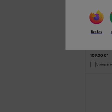
firefox
109,00 €
*
Compare