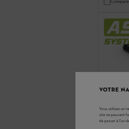
Compare
VOTRE NA
Double char
Gestion d'énergi
Vous utilisez un 
Double charge
site ne peuvent f
batteries du 
de passer à l'un d