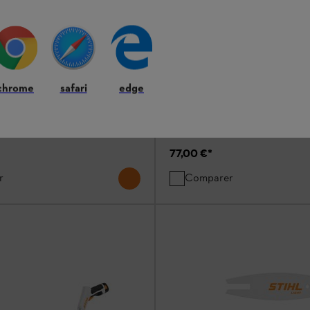
Rallonge pour GTA 26
chrome
safari
edge
Système de batterie AS
Pour l'entretien de la propriété et 
77,00 €
*
r
Comparer