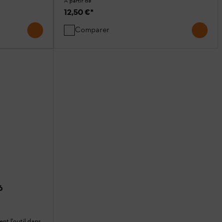
A partir de
12,50 €
*
Comparer
6
nt l'outil dans