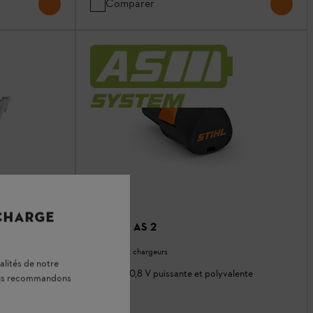
Comparer
 CHARGE
Batterie AS 2
Batteries et chargeurs
alités de notre
Batterie 10,8 V puissante et polyvalente
vous recommandons