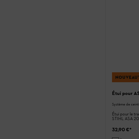
NOUVEAU
Étui pour 
Système de cein
Étui pour le tr
STIHL ASA 20,
32,90 €
*