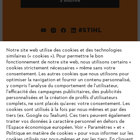
S'inscrire
#STIHL
Notre site web utilise des cookies et des technologies
similaires (« cookies »). Pour permettre le bon
fonctionnement de notre site web, nous utilisons certains «
cookies strictement nécessaires » même sans votre
consentement. Les autres cookies que nous utilisons pour
optimiser la navigation et fournir un contenu personnalisé,
L'Entreprise
y compris l'analyse du comportement de l'utilisateur,
l'efficacité des campagnes publicitaires, des publicités
personnalisées et la création de profils d'utilisateurs
complets, ne sont placés qu'avec votre consentement. Les
STIHL FAQ
cookies sont utilisés à la fois par nous-mêmes et par des
tiers (ex. Google ou Tealium). Ces tiers peuvent également
traiter vos données à caractère personnel en dehors de
l’Espace économique européen. Voir « Paramètres » et «
Politique en matière de cookies » pour vous informer sur les
Contact
cookies utilisés par nous-mêmes et par les tiers. En cliquant