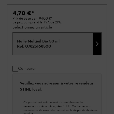
4,70 €
*
Prix de base par l
94,00 €
*
Le prix comprend la TVA de 21%.
Sélectionnez un article
Huile Multioil Bio 50 ml
Ref.
07825168500
Comparer
Veuillez vous adresser à votre revendeur
STIHL local.
Ce produit est uniquement disponible chez les
revendeurs spécialisés agréés STIHL. Contactez nos
revendeurs, ils vous informeront sur la disponibilité de ce
produit.