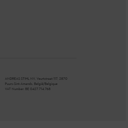
ANDREAS STIHL NV, Veurtstraat 117, 2870
Puurs-Sint-Amands, België/Belgique
VAT Number: BE 0427.714.768