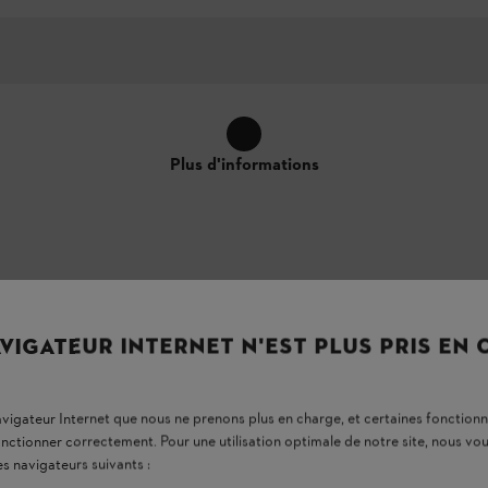
Plus d'informations
z simultanément 2 batteries
VIGATEUR INTERNET N'EST PLUS PRIS EN
ur
 le double chargeur rapide STIHL AL 5-2 est le
navigateur Internet que nous ne prenons plus en charge, et certaines fonctionn
mps de charge, mais aussi de recharger deux
onctionner correctement. Pour une utilisation optimale de notre site, nous 
charge lorsque vous travaillez avec des machines
es navigateurs suivants :
r le câble, il est très facile à transporter et à