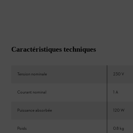
Caractéristiques techniques
Tension nominale
230 V
Courant nominal
1 A
Puissance absorbée
120 W
Poids
0.8 kg