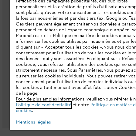
l'efficacité des campagnes publicitaires, des publicités
personnalisées et la création de profils d'utilisateurs comp
Emploi
sont placés qu'avec votre consentement. Les cookies sont 
la fois par nous-mêmes et par des tiers (ex. Google ou Tea
Ligne Intégrité STIHL
Ces tiers peuvent également traiter vos données à caract
Développement durable
personnel en dehors de l’Espace économique européen. Vo
Paramètres » et « Politique en matière de cookies » pour 
Catalogue
informer sur les cookies utilisés par nous-mêmes et par les
cliquant sur « Accepter tous les cookies », vous nous don
consentement pour l’utilisation de tous les cookies et le t
des données qui y sont associées. En cliquant sur « Refuse
cookies », vous refusez l'utilisation des cookies qui ne son
strictement nécessaires. Sous Paramètres, vous pouvez a
ou refuser les cookies individuels. Vous pouvez retirer vot
consentement pour l’utilisation de cookies individuels ou 
les cookies à tout moment avec effet futur sous « Cookies
Politique de protection des données
Me
de la page.
Pour de plus amples informations, veuillez vous référer à 
Politique de confidentialité
et notre
Politique en matière 
cookies
.
Mentions légales