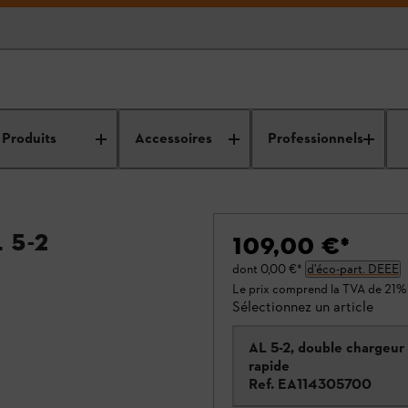
Produits
Accessoires
Professionnels
 5-2
109,00 €
*
dont
0,00 €
*
d’éco-part. DEEE
Le prix comprend la TVA de 21%
Sélectionnez un article
AL 5-2, double chargeur
rapide
Ref.
EA114305700