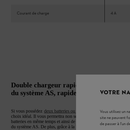
Courant de charge
4 A
Double chargeur rapide AL 5-2 : charge
VOTRE NA
du système AS, rapidement et en douce
Si vous possédez
deux batteries ou plus du système STIHL AS
,
Vous utilisez un 
choix idéal. Il vous permettra non seulement d’économiser du te
site ne peuvent f
batteries en même temps et ainsi de réduire les interruptions de 
de passer à l'un d
du système AS. De plus, grâce à la bande velcro qui permet d’enroule