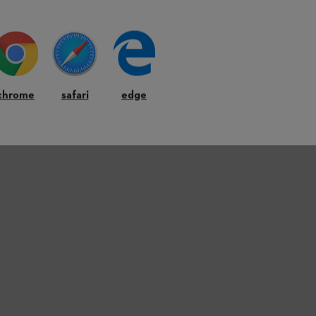
eurs de charge intégrés avec LED vous indiquent
tions à prendre, consultez notre page STIHL
chrome
safari
edge