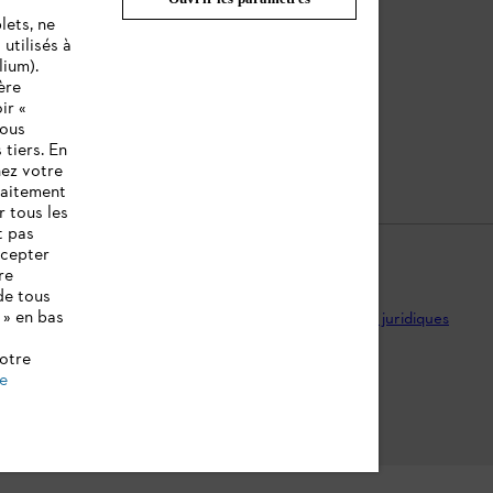
lets, ne
Batteries et Matériel Électrique
utilisés à
lium).
Notices d'emploi
ère
ir «
vous
 tiers. En
nez votre
raitement
r tous les
t pas
ccepter
re
de tous
 » en bas
ntions légales
Utilisation des cookies
Informations juridiques
notre
de