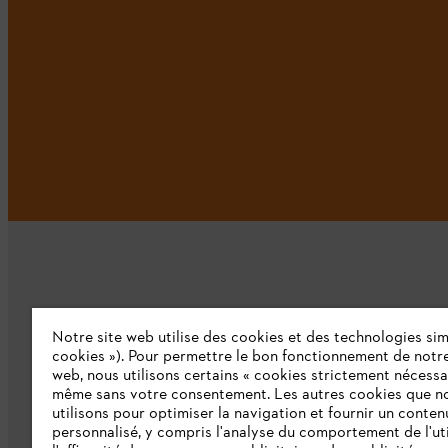
Notre site web utilise des cookies et des technologies simi
L'Entreprise
cookies »). Pour permettre le bon fonctionnement de notre
web, nous utilisons certains « cookies strictement nécessa
même sans votre consentement. Les autres cookies que n
Qui sommes-nous ?
utilisons pour optimiser la navigation et fournir un conten
personnalisé, y compris l'analyse du comportement de l'uti
Presse