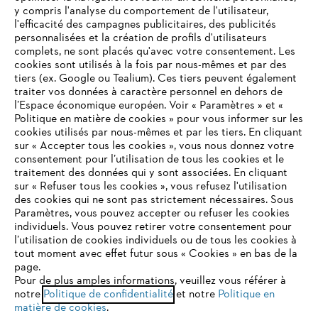
L'Entreprise
y compris l'analyse du comportement de l'utilisateur,
l'efficacité des campagnes publicitaires, des publicités
personnalisées et la création de profils d'utilisateurs
complets, ne sont placés qu'avec votre consentement. Les
STIHL FAQ
cookies sont utilisés à la fois par nous-mêmes et par des
tiers (ex. Google ou Tealium). Ces tiers peuvent également
traiter vos données à caractère personnel en dehors de
l’Espace économique européen. Voir « Paramètres » et «
Politique en matière de cookies » pour vous informer sur les
Contact
cookies utilisés par nous-mêmes et par les tiers. En cliquant
sur « Accepter tous les cookies », vous nous donnez votre
consentement pour l’utilisation de tous les cookies et le
VOTRE NAVIGATEUR INTERNET
traitement des données qui y sont associées. En cliquant
N'EST PLUS PRIS EN CHARGE
sur « Refuser tous les cookies », vous refusez l'utilisation
des cookies qui ne sont pas strictement nécessaires. Sous
Politique de protection des données
Paramètres, vous pouvez accepter ou refuser les cookies
individuels. Vous pouvez retirer votre consentement pour
Vous utilisez un navigateur Internet que nous ne prenons plus
Mentions légales
Utilisation des cookies
l’utilisation de cookies individuels ou de tous les cookies à
en charge, et certaines fonctionnalités de notre site ne
tout moment avec effet futur sous « Cookies » en bas de la
peuvent fonctionner correctement. Pour une utilisation
page.
Informations juridiques
optimale de notre site, nous vous recommandons de passer à
Pour de plus amples informations, veuillez vous référer à
notre
l'un des navigateurs suivants :
Politique de confidentialité
et notre
Politique en
matière de cookies
.
ANDREAS STIHL NV, Veurtstraat 117, 2870 Puurs-Sint-Amands,