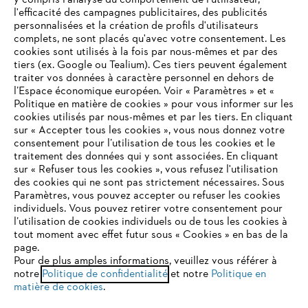
y compris l'analyse du comportement de l'utilisateur,
l'efficacité des campagnes publicitaires, des publicités
personnalisées et la création de profils d'utilisateurs
complets, ne sont placés qu'avec votre consentement. Les
STIHL FAQ
cookies sont utilisés à la fois par nous-mêmes et par des
tiers (ex. Google ou Tealium). Ces tiers peuvent également
traiter vos données à caractère personnel en dehors de
l’Espace économique européen. Voir « Paramètres » et «
Politique en matière de cookies » pour vous informer sur les
Contact
cookies utilisés par nous-mêmes et par les tiers. En cliquant
sur « Accepter tous les cookies », vous nous donnez votre
consentement pour l’utilisation de tous les cookies et le
VOTRE NAVIGATEUR INTERNET
traitement des données qui y sont associées. En cliquant
N'EST PLUS PRIS EN CHARGE
sur « Refuser tous les cookies », vous refusez l'utilisation
des cookies qui ne sont pas strictement nécessaires. Sous
Politique de protection des données
Paramètres, vous pouvez accepter ou refuser les cookies
individuels. Vous pouvez retirer votre consentement pour
Vous utilisez un navigateur Internet que nous ne prenons plus
Mentions légales
Utilisation des cookies
l’utilisation de cookies individuels ou de tous les cookies à
en charge, et certaines fonctionnalités de notre site ne
tout moment avec effet futur sous « Cookies » en bas de la
peuvent fonctionner correctement. Pour une utilisation
page.
Informations juridiques
optimale de notre site, nous vous recommandons de passer à
Pour de plus amples informations, veuillez vous référer à
notre
l'un des navigateurs suivants :
Politique de confidentialité
et notre
Politique en
matière de cookies
.
ANDREAS STIHL NV, Veurtstraat 117, 2870 Puurs-Sint-Amands,
België/Belgique