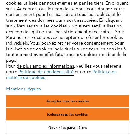
cookies utilisés par nous-mêmes et par les tiers. En cliquant
sur « Accepter tous les cookies », vous nous donnez votre
consentement pour l’utilisation de tous les cookies et le
VOTRE NAVIGATEUR INTERNET
traitement des données qui y sont associées. En cliquant
N'EST PLUS PRIS EN CHARGE
sur « Refuser tous les cookies », vous refusez l'utilisation
des cookies qui ne sont pas strictement nécessaires. Sous
Paramètres, vous pouvez accepter ou refuser les cookies
individuels. Vous pouvez retirer votre consentement pour
Vous utilisez un navigateur Internet que nous ne prenons plus
l’utilisation de cookies individuels ou de tous les cookies à
en charge, et certaines fonctionnalités de notre site ne
tout moment avec effet futur sous « Cookies » en bas de la
peuvent fonctionner correctement. Pour une utilisation
page.
optimale de notre site, nous vous recommandons de passer à
Pour de plus amples informations, veuillez vous référer à
notre
l'un des navigateurs suivants :
Politique de confidentialité
et notre
Politique en
matière de cookies
.
Mentions légales
firefox
chrome
Accepter tous les cookies
safari
edge
Refuser tous les cookies
Polo BASIC BLUE Homme
Ouvrir les paramètres