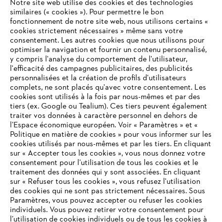
Notre site web utilise des cookies et des technologies
similaires (« cookies »). Pour permettre le bon
fonctionnement de notre site web, nous utilisons certains «
cookies strictement nécessaires » même sans votre
consentement. Les autres cookies que nous utilisons pour
optimiser la navigation et fournir un contenu personnalisé,
L'Entreprise
y compris l'analyse du comportement de l'utilisateur,
l'efficacité des campagnes publicitaires, des publicités
personnalisées et la création de profils d'utilisateurs
complets, ne sont placés qu'avec votre consentement. Les
STIHL FAQ
cookies sont utilisés à la fois par nous-mêmes et par des
tiers (ex. Google ou Tealium). Ces tiers peuvent également
traiter vos données à caractère personnel en dehors de
l’Espace économique européen. Voir « Paramètres » et «
Politique en matière de cookies » pour vous informer sur les
Contact
cookies utilisés par nous-mêmes et par les tiers. En cliquant
sur « Accepter tous les cookies », vous nous donnez votre
consentement pour l’utilisation de tous les cookies et le
VOTRE NAVIGATEUR INTERNET
traitement des données qui y sont associées. En cliquant
N'EST PLUS PRIS EN CHARGE
sur « Refuser tous les cookies », vous refusez l'utilisation
des cookies qui ne sont pas strictement nécessaires. Sous
Politique de protection des données
Paramètres, vous pouvez accepter ou refuser les cookies
individuels. Vous pouvez retirer votre consentement pour
Vous utilisez un navigateur Internet que nous ne prenons plus
Mentions légales
Utilisation des cookies
l’utilisation de cookies individuels ou de tous les cookies à