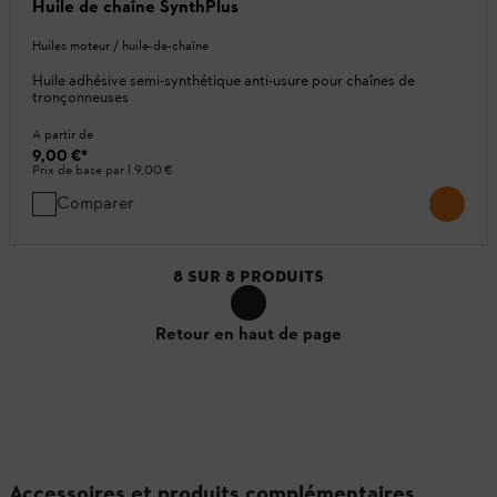
Huile de chaîne SynthPlus
Huiles moteur / huile-de-chaîne
Huile adhésive semi-synthétique anti-usure pour chaînes de
tronçonneuses
A partir de
9,00 €
*
Prix de base par l
9,00 €
Comparer
8
SUR
8
PRODUITS
Retour en haut de page
Accessoires et produits complémentaires