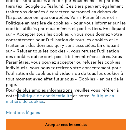
cookies sont utilisés à la fois par nous-mêmes et par des
tiers (ex. Google ou Tealium). Ces tiers peuvent également
traiter vos données à caractère personnel en dehors de
l’Espace économique européen. Voir « Paramètres » et «
Politique en matière de cookies » pour vous informer sur les
Contact
cookies utilisés par nous-mêmes et par les tiers. En cliquant
sur « Accepter tous les cookies », vous nous donnez votre
consentement pour l’utilisation de tous les cookies et le
VOTRE NAVIGATEUR INTERNET
traitement des données qui y sont associées. En cliquant
N'EST PLUS PRIS EN CHARGE
sur « Refuser tous les cookies », vous refusez l'utilisation
des cookies qui ne sont pas strictement nécessaires. Sous
Politique de protection des données
Paramètres, vous pouvez accepter ou refuser les cookies
individuels. Vous pouvez retirer votre consentement pour
Vous utilisez un navigateur Internet que nous ne prenons plus
Mentions légales
Utilisation des cookies
l’utilisation de cookies individuels ou de tous les cookies à
en charge, et certaines fonctionnalités de notre site ne
tout moment avec effet futur sous « Cookies » en bas de la
peuvent fonctionner correctement. Pour une utilisation
page.
Informations juridiques
optimale de notre site, nous vous recommandons de passer à
Pour de plus amples informations, veuillez vous référer à
notre
l'un des navigateurs suivants :
Politique de confidentialité
et notre
Politique en
matière de cookies
.
ANDREAS STIHL NV, Veurtstraat 117, 2870 Puurs-Sint-Amands,
België/Belgique
Mentions légales
VAT Number: BE 0427.714.768
firefox
chrome
Accepter tous les cookies