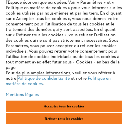
l’Espace économique européen. Voir « Paramètres » et «
Politique en matière de cookies » pour vous informer sur les
cookies utilisés par nous-mêmes et par les tiers. En cliquant
sur « Accepter tous les cookies », vous nous donnez votre
consentement pour l’utilisation de tous les cookies et le
VOTRE NAVIGATEUR INTERNET
traitement des données qui y sont associées. En cliquant
N'EST PLUS PRIS EN CHARGE
sur « Refuser tous les cookies », vous refusez l'utilisation
Équipements de protection individuelle
des cookies qui ne sont pas strictement nécessaires. Sous
Paramètres, vous pouvez accepter ou refuser les cookies
individuels. Vous pouvez retirer votre consentement pour
Vous utilisez un navigateur Internet que nous ne prenons plus
l’utilisation de cookies individuels ou de tous les cookies à
en charge, et certaines fonctionnalités de notre site ne
tout moment avec effet futur sous « Cookies » en bas de la
Restez informé avec la newsletter STIHL
peuvent fonctionner correctement. Pour une utilisation
page.
optimale de notre site, nous vous recommandons de passer à
Pour de plus amples informations, veuillez vous référer à
notre
l'un des navigateurs suivants :
Politique de confidentialité
et notre
Politique en
Adresse E-mail
matière de cookies
.
Mentions légales
firefox
chrome
Accepter tous les cookies
S'inscrire
safari
edge
Refuser tous les cookies