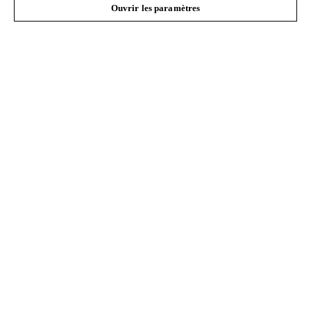
Ouvrir les paramètres
#STIHL
L'Entreprise
STIHL FAQ
Contact