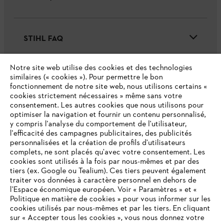
STIHL FAQ
Notre site web utilise des cookies et des technologies
similaires (« cookies »). Pour permettre le bon
Contact
fonctionnement de notre site web, nous utilisons certains «
cookies strictement nécessaires » même sans votre
consentement. Les autres cookies que nous utilisons pour
optimiser la navigation et fournir un contenu personnalisé,
y compris l'analyse du comportement de l'utilisateur,
l'efficacité des campagnes publicitaires, des publicités
Politique de protection des données
personnalisées et la création de profils d'utilisateurs
complets, ne sont placés qu'avec votre consentement. Les
Mentions légales
Utilisation des cookies
cookies sont utilisés à la fois par nous-mêmes et par des
tiers (ex. Google ou Tealium). Ces tiers peuvent également
traiter vos données à caractère personnel en dehors de
Informations juridiques
l’Espace économique européen. Voir « Paramètres » et «
Politique en matière de cookies » pour vous informer sur les
cookies utilisés par nous-mêmes et par les tiers. En cliquant
ANDREAS STIHL NV, Veurtstraat 117, 2870 Puurs-Sint-Amands,
sur « Accepter tous les cookies », vous nous donnez votre