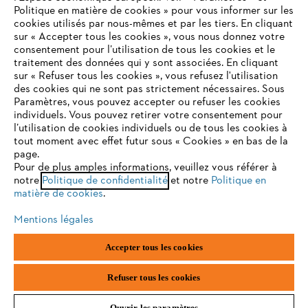
Politique en matière de cookies » pour vous informer sur les
Contact
cookies utilisés par nous-mêmes et par les tiers. En cliquant
sur « Accepter tous les cookies », vous nous donnez votre
consentement pour l’utilisation de tous les cookies et le
VOTRE NAVIGATEUR INTERNET
traitement des données qui y sont associées. En cliquant
N'EST PLUS PRIS EN CHARGE
sur « Refuser tous les cookies », vous refusez l'utilisation
des cookies qui ne sont pas strictement nécessaires. Sous
Politique de protection des données
Paramètres, vous pouvez accepter ou refuser les cookies
individuels. Vous pouvez retirer votre consentement pour
Vous utilisez un navigateur Internet que nous ne prenons plus
Mentions légales
Utilisation des cookies
l’utilisation de cookies individuels ou de tous les cookies à
en charge, et certaines fonctionnalités de notre site ne
tout moment avec effet futur sous « Cookies » en bas de la
peuvent fonctionner correctement. Pour une utilisation
page.
Informations juridiques
optimale de notre site, nous vous recommandons de passer à
Pour de plus amples informations, veuillez vous référer à
notre
l'un des navigateurs suivants :
Politique de confidentialité
et notre
Politique en
matière de cookies
.
ANDREAS STIHL NV, Veurtstraat 117, 2870 Puurs-Sint-Amands,
België/Belgique
Mentions légales
VAT Number: BE 0427.714.768
firefox
chrome
Accepter tous les cookies
safari
edge
Refuser tous les cookies
Ouvrir les paramètres