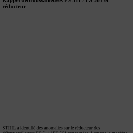
Rappel débroussailleuses FS 511 / FS 561 et
réducteur
STIHL a identifié des anomalies sur le réducteur des