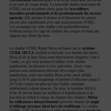
et au trait de coupe étroit. La nouvelle chaîne innovante de
STIHL est un excellent choix pour les
travailleurs
forestiers professionnels et les professionnels du secteur
agricole
. Elle permet d’abattre et d’ébrancher les arbres
encore plus rapidement avec une tronçonneuse STIHL.
Les avantages de cette chaîne sont particulièrement
évidents lorsqu’il s’agit de réaliser des coupes en biais par
rapport aux fibres du bois.
La chaîne STIHL Rapid Hexa est basée sur le
système
STIHL HEXA
exclusif et breveté. Les formes des dents
Hexa et de la lime Hexa sont directement adaptées l’une à
l’autre, ce qui vous permet d’affûter votre chaîne
rapidement, facilement et avec précision. Ainsi, vous
pouvez non seulement effectuer des coupes plus
rapidement, mais une chaîne Hexa reste aussi affûtée
jusqu’à 50 % plus longtemps et permet d’effectuer jusqu’à
20 % de coupes en plus qu’une chaîne classique
entièrement à dents douces. De plus, le système HEXA
évite de devoir limer les maillons d’entraînement et de
jonction et réduit le risque de rupture des chaînes.
Même
les utilisateurs inexpérimentés
peuvent obtenir un
angle
d’affûtage presque idéal lors du réaffûtage
. La chaîne
STIHL .325" Rapid Hexa 3 offre également une
durée de