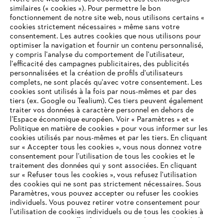
similaires (« cookies »). Pour permettre le bon
fonctionnement de notre site web, nous utilisons certains «
cookies strictement nécessaires » même sans votre
consentement. Les autres cookies que nous utilisons pour
optimiser la navigation et fournir un contenu personnalisé,
L'Entreprise
y compris l'analyse du comportement de l'utilisateur,
l'efficacité des campagnes publicitaires, des publicités
personnalisées et la création de profils d'utilisateurs
complets, ne sont placés qu'avec votre consentement. Les
STIHL FAQ
cookies sont utilisés à la fois par nous-mêmes et par des
tiers (ex. Google ou Tealium). Ces tiers peuvent également
traiter vos données à caractère personnel en dehors de
l’Espace économique européen. Voir « Paramètres » et «
Politique en matière de cookies » pour vous informer sur les
Contact
cookies utilisés par nous-mêmes et par les tiers. En cliquant
sur « Accepter tous les cookies », vous nous donnez votre
consentement pour l’utilisation de tous les cookies et le
VOTRE NAVIGATEUR INTERNET
traitement des données qui y sont associées. En cliquant
N'EST PLUS PRIS EN CHARGE
sur « Refuser tous les cookies », vous refusez l'utilisation
des cookies qui ne sont pas strictement nécessaires. Sous
Politique de protection des données
Paramètres, vous pouvez accepter ou refuser les cookies
individuels. Vous pouvez retirer votre consentement pour
Vous utilisez un navigateur Internet que nous ne prenons plus
Mentions légales
Utilisation des cookies
l’utilisation de cookies individuels ou de tous les cookies à
en charge, et certaines fonctionnalités de notre site ne