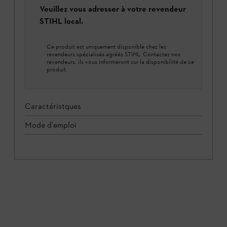
Veuillez vous adresser à votre revendeur
STIHL local.
Ce produit est uniquement disponible chez les
revendeurs spécialisés agréés STIHL. Contactez nos
revendeurs, ils vous informeront sur la disponibilité de ce
produit.
Caractéristques
Mode d'emploi