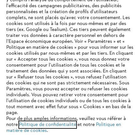
y compris l'analyse du comportement de l'utilisateur,
l'efficacité des campagnes publicitaires, des publicités
personnalisées et la création de profils d'utilisateurs
complets, ne sont placés qu'avec votre consentement. Les
STIHL FAQ
cookies sont utilisés à la fois par nous-mêmes et par des
tiers (ex. Google ou Tealium). Ces tiers peuvent également
traiter vos données à caractère personnel en dehors de
l’Espace économique européen. Voir « Paramètres » et «
Politique en matière de cookies » pour vous informer sur les
Contact
cookies utilisés par nous-mêmes et par les tiers. En cliquant
sur « Accepter tous les cookies », vous nous donnez votre
consentement pour l’utilisation de tous les cookies et le
VOTRE NAVIGATEUR INTERNET
traitement des données qui y sont associées. En cliquant
N'EST PLUS PRIS EN CHARGE
sur « Refuser tous les cookies », vous refusez l'utilisation
des cookies qui ne sont pas strictement nécessaires. Sous
Politique de protection des données
Paramètres, vous pouvez accepter ou refuser les cookies
individuels. Vous pouvez retirer votre consentement pour
Vous utilisez un navigateur Internet que nous ne prenons plus
Mentions légales
Utilisation des cookies
l’utilisation de cookies individuels ou de tous les cookies à
en charge, et certaines fonctionnalités de notre site ne
tout moment avec effet futur sous « Cookies » en bas de la
peuvent fonctionner correctement. Pour une utilisation
page.
Informations juridiques
optimale de notre site, nous vous recommandons de passer à
Pour de plus amples informations, veuillez vous référer à
notre
l'un des navigateurs suivants :
Politique de confidentialité
et notre
Politique en
matière de cookies
.
ANDREAS STIHL NV, Veurtstraat 117, 2870 Puurs-Sint-Amands,
België/Belgique