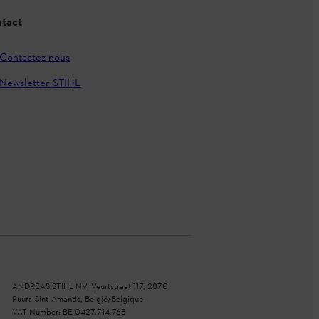
tact
Contactez-nous
Newsletter STIHL
ANDREAS STIHL NV, Veurtstraat 117, 2870
Puurs-Sint-Amands, België/Belgique
VAT Number: BE 0427.714.768