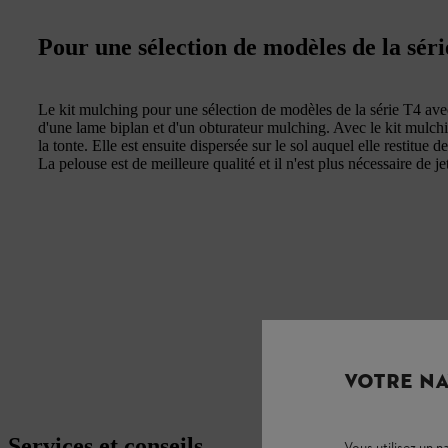
Pour une sélection de modèles de la sér
Le kit mulching pour une sélection de modèles de la série T4 a
d'une lame biplan et d'un obturateur mulching. Avec le kit mulchi
la tonte. Elle est ensuite dispersée sur le sol auquel elle restitue d
La pelouse est de meilleure qualité et il n'est plus nécessaire de j
VOTRE NA
Services et conseils