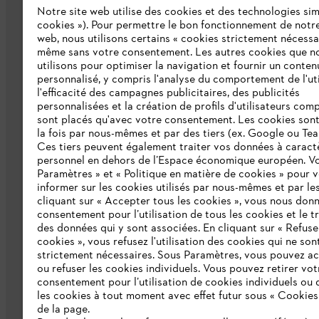
Notre site web utilise des cookies et des technologies simi
L'Entreprise
cookies »). Pour permettre le bon fonctionnement de notre
web, nous utilisons certains « cookies strictement nécessa
même sans votre consentement. Les autres cookies que n
Qui sommes-nous ?
utilisons pour optimiser la navigation et fournir un conten
personnalisé, y compris l'analyse du comportement de l'uti
Presse
l'efficacité des campagnes publicitaires, des publicités
personnalisées et la création de profils d'utilisateurs comp
Emploi
sont placés qu'avec votre consentement. Les cookies sont 
la fois par nous-mêmes et par des tiers (ex. Google ou Tea
Ligne Intégrité STIHL
Ces tiers peuvent également traiter vos données à caract
Développement durable
personnel en dehors de l’Espace économique européen. Vo
Paramètres » et « Politique en matière de cookies » pour 
Catalogue
informer sur les cookies utilisés par nous-mêmes et par les
cliquant sur « Accepter tous les cookies », vous nous don
consentement pour l’utilisation de tous les cookies et le t
des données qui y sont associées. En cliquant sur « Refuse
cookies », vous refusez l'utilisation des cookies qui ne son
strictement nécessaires. Sous Paramètres, vous pouvez a
ou refuser les cookies individuels. Vous pouvez retirer vot
consentement pour l’utilisation de cookies individuels ou 
les cookies à tout moment avec effet futur sous « Cookies
Politique de protection des données
Me
de la page.