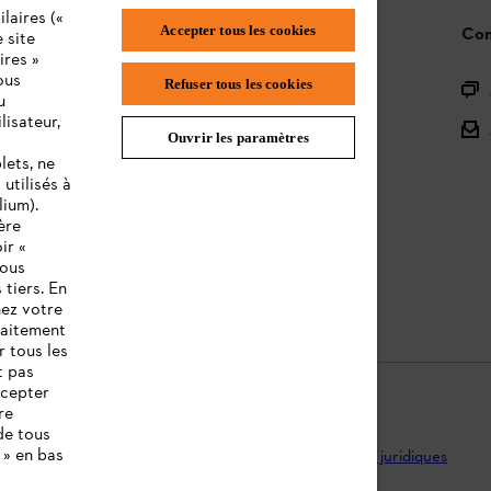
laires («
Accepter tous les cookies
STIHL FAQ
Con
 site
ires »
ous
Refuser tous les cookies
L'enregistrement des produits
u
lisateur,
L'Assortiment
Ouvrir les paramètres
lets, ne
Batteries et Matériel Électrique
utilisés à
lium).
Notices d'emploi
ère
ir «
vous
 tiers. En
nez votre
raitement
r tous les
t pas
ccepter
re
de tous
 » en bas
ntions légales
Utilisation des cookies
Informations juridiques