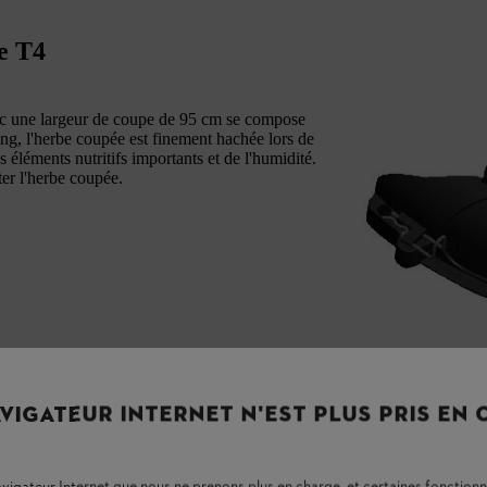
ie T4
vec une largeur de coupe de 95 cm se compose
ng, l'herbe coupée est finement hachée lors de
es éléments nutritifs importants et de l'humidité.
eter l'herbe coupée.
VIGATEUR INTERNET N'EST PLUS PRIS EN