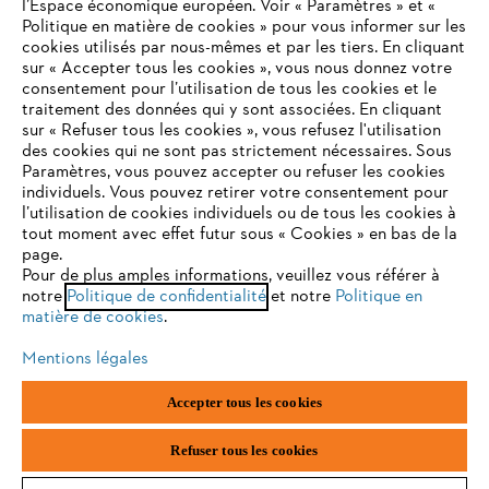
l’Espace économique européen. Voir « Paramètres » et «
Politique en matière de cookies » pour vous informer sur les
Contact
cookies utilisés par nous-mêmes et par les tiers. En cliquant
sur « Accepter tous les cookies », vous nous donnez votre
consentement pour l’utilisation de tous les cookies et le
VOTRE NAVIGATEUR INTERNET
traitement des données qui y sont associées. En cliquant
N'EST PLUS PRIS EN CHARGE
sur « Refuser tous les cookies », vous refusez l'utilisation
des cookies qui ne sont pas strictement nécessaires. Sous
Politique de protection des données
Paramètres, vous pouvez accepter ou refuser les cookies
individuels. Vous pouvez retirer votre consentement pour
Vous utilisez un navigateur Internet que nous ne prenons plus
Mentions légales
Utilisation des cookies
l’utilisation de cookies individuels ou de tous les cookies à
en charge, et certaines fonctionnalités de notre site ne
tout moment avec effet futur sous « Cookies » en bas de la
peuvent fonctionner correctement. Pour une utilisation
page.
Informations juridiques
optimale de notre site, nous vous recommandons de passer à
Pour de plus amples informations, veuillez vous référer à
notre
l'un des navigateurs suivants :
Politique de confidentialité
et notre
Politique en
matière de cookies
.
ANDREAS STIHL NV, Veurtstraat 117, 2870 Puurs-Sint-Amands,
België/Belgique
Mentions légales
VAT Number: BE 0427.714.768
firefox
chrome
Accepter tous les cookies
safari
edge
Refuser tous les cookies