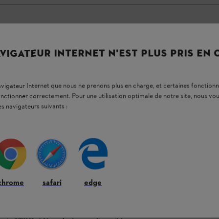
VIGATEUR INTERNET N'EST PLUS PRIS EN
gère pour les jardiniers
navigateur Internet que nous ne prenons plus en charge, et certaines fonctionn
onctionner correctement. Pour une utilisation optimale de notre site, nous 
es navigateurs suivants :
l pour tous les travaux au jardin. Il vous suffit de
et qui conviendra le mieux à votre activité.
ontrôler en permanence à quel moment votre
ous reste.
36 V, séduit non seulement par sa polyvalence,
insi, même les
travaux de jardinage les plus
chrome
safari
edge
TIHL AK 20, vous pouvez utiliser le