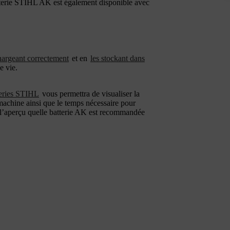
tterie STIHL AK est également disponible avec
hargeant correctement
et en
les stockant dans
e vie.
teries STIHL
vous permettra de visualiser la
machine ainsi que le temps nécessaire pour
 l’aperçu quelle batterie AK est recommandée