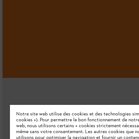
Notre site web utilise des cookies et des technologies simi
L'Entreprise
cookies »). Pour permettre le bon fonctionnement de notre
web, nous utilisons certains « cookies strictement nécessa
même sans votre consentement. Les autres cookies que n
Qui sommes-nous ?
utilisons pour optimiser la navigation et fournir un conten