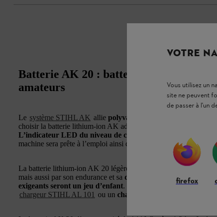
VOTRE NA
Batterie AK 20 : batterie lithium-ion lé
Vous utilisez un 
amateurs
site ne peuvent f
de passer à l'un d
Le
système STIHL AK
allie
polyvalence et qualité
. Il est idéa
choisir la batterie lithium-ion AK adaptée à votre machine STIHL 
L’indicateur LED du niveau de chargement
vous permet de c
machine sera prête à l’emploi ainsi que le temps de travail qu’il v
La batterie lithium-ion AK 20 légère, d’une tension nominale de 
mais aussi par son endurance et sa
durabilité exceptionnelle
. A
firefox
exigeants seront un jeu d’enfant
. Pour recharger la batterie S
chargeur STIHL AL 101
ou un
chargeur rapide STIHL AL
.