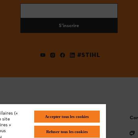
S'inscrire
#STIHL
laires («
Accepter tous les cookies
STIHL FAQ
Con
 site
ires »
ous
Refuser tous les cookies
L'enregistrement des produits
u