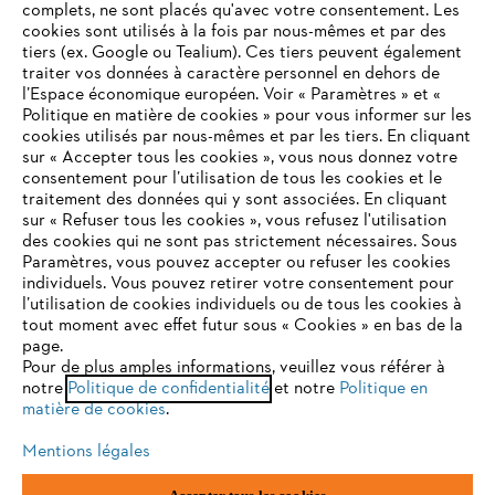
complets, ne sont placés qu'avec votre consentement. Les
cookies sont utilisés à la fois par nous-mêmes et par des
tiers (ex. Google ou Tealium). Ces tiers peuvent également
traiter vos données à caractère personnel en dehors de
l’Espace économique européen. Voir « Paramètres » et «
Politique en matière de cookies » pour vous informer sur les
cookies utilisés par nous-mêmes et par les tiers. En cliquant
sur « Accepter tous les cookies », vous nous donnez votre
consentement pour l’utilisation de tous les cookies et le
VOTRE NAVIGATEUR INTERNET
traitement des données qui y sont associées. En cliquant
N'EST PLUS PRIS EN CHARGE
sur « Refuser tous les cookies », vous refusez l'utilisation
des cookies qui ne sont pas strictement nécessaires. Sous
Paramètres, vous pouvez accepter ou refuser les cookies
individuels. Vous pouvez retirer votre consentement pour
Vous utilisez un navigateur Internet que nous ne prenons plus
l’utilisation de cookies individuels ou de tous les cookies à
en charge, et certaines fonctionnalités de notre site ne
tout moment avec effet futur sous « Cookies » en bas de la
peuvent fonctionner correctement. Pour une utilisation
page.
optimale de notre site, nous vous recommandons de passer à
Pour de plus amples informations, veuillez vous référer à
notre
l'un des navigateurs suivants :
Politique de confidentialité
et notre
Politique en
matière de cookies
.
Mentions légales
firefox
chrome