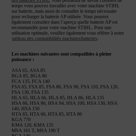
des batteries STIHL
vous permettra de savoir combien de
temps vous pouvez travailler avec votre machine STIHL
sur batterie, mais aussi de connaître le temps nécessaire
pour recharger la batterie AP utilisée. Vous pourrez
également consulter dans l’aperçu quelle batterie AP est
recommandée pour votre machine STIHL. Pour une
utilisation optimale, veuillez également vous référer à notre
tableau des compatibilités machines/batteries
.
Les machines suivantes sont compatibles à pleine
puissance :
ASA 65, ASA 85
BGA 85, BGA 86
FCA 135, FCA 140
FSA 65, FSA 85, FSA 86, FSA 90, FSA 110, FSA 120,
FSA 130, FSA 135
HLA 65, HLA 66, HLA 85, HLA 86, HLA 135
HSA 66, HSA 86, HSA 94, HSA 100, HSA 130, HSA
140, HSA 150
HTA 65, HTA 66, HTA 85, HTA 86
KGA 770
KMA 120, KMA 135
MSA 161 T, MSA 190 T
RGA 140