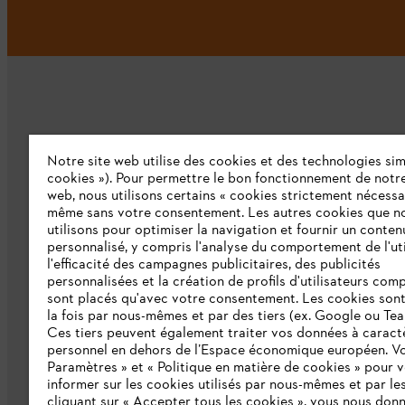
Notre site web utilise des cookies et des technologies simi
L'Entreprise
cookies »). Pour permettre le bon fonctionnement de notre
web, nous utilisons certains « cookies strictement nécessa
même sans votre consentement. Les autres cookies que n
Qui sommes-nous ?
utilisons pour optimiser la navigation et fournir un conten
personnalisé, y compris l'analyse du comportement de l'uti
Presse
l'efficacité des campagnes publicitaires, des publicités
personnalisées et la création de profils d'utilisateurs comp
Emploi
sont placés qu'avec votre consentement. Les cookies sont 
la fois par nous-mêmes et par des tiers (ex. Google ou Tea
Ligne Intégrité STIHL
Ces tiers peuvent également traiter vos données à caract
Développement durable
personnel en dehors de l’Espace économique européen. Vo
Paramètres » et « Politique en matière de cookies » pour 
Catalogue
informer sur les cookies utilisés par nous-mêmes et par les
cliquant sur « Accepter tous les cookies », vous nous don