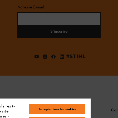
Adresse E-mail
S'inscrire
#STIHL
laires («
Accepter tous les cookies
STIHL FAQ
Con
 site
ires »