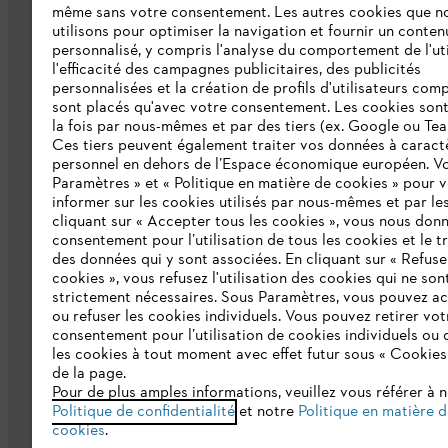
même sans votre consentement. Les autres cookies que n
Qui sommes-nous ?
utilisons pour optimiser la navigation et fournir un conten
personnalisé, y compris l'analyse du comportement de l'uti
Presse
l'efficacité des campagnes publicitaires, des publicités
personnalisées et la création de profils d'utilisateurs comp
Emploi
sont placés qu'avec votre consentement. Les cookies sont 
la fois par nous-mêmes et par des tiers (ex. Google ou Tea
Ligne Intégrité STIHL
Ces tiers peuvent également traiter vos données à caract
Développement durable
personnel en dehors de l’Espace économique européen. Vo
Paramètres » et « Politique en matière de cookies » pour 
Catalogue
informer sur les cookies utilisés par nous-mêmes et par les
cliquant sur « Accepter tous les cookies », vous nous don
consentement pour l’utilisation de tous les cookies et le t
des données qui y sont associées. En cliquant sur « Refuse
cookies », vous refusez l'utilisation des cookies qui ne son
strictement nécessaires. Sous Paramètres, vous pouvez a
ou refuser les cookies individuels. Vous pouvez retirer vot
consentement pour l’utilisation de cookies individuels ou 
les cookies à tout moment avec effet futur sous « Cookies
Politique de protection des données
Me
de la page.
Pour de plus amples informations, veuillez vous référer à 
Politique de confidentialité
et notre
Politique en matière 
cookies
.