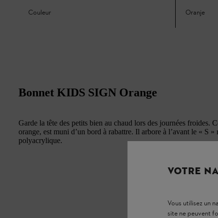
Couleur
Oranje
Bonnet KIDS SIGN Orange
Garde la tête des petits bien au chaud lors des journées froides. 
orange, est muni d’un bord à rabattre. Il arbore à l’avant le « S 
polyacrylique.
VOTRE NA
Vous utilisez un 
site ne peuvent f