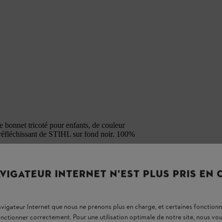
Ce bonnet tricoté pour enfants, de couleur
» réfléchissant de STIHL sur fond noir. 100%
VIGATEUR INTERNET N'EST PLUS PRIS EN
navigateur Internet que nous ne prenons plus en charge, et certaines fonctionn
onctionner correctement. Pour une utilisation optimale de notre site, nous 