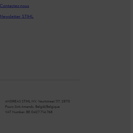
Contactez-nous
Newsletter STIHL
ANDREAS STIHL NV, Veurtstraat 117, 2870
Puurs-Sint-Amands, België/Belgique
VAT Number: BE 0427.714.768