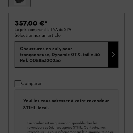
357,00 €
*
Le prix comprend la TVA de 21%.
Sélectionnez un article
Chaussures en cuir, pour
tronçonneuse, Dynamic GTX, taille 36
Ref.
00885320236
Comparer
Veuillez vous adresser à votre revendeur
STIHL local.
Ce produit est uniquement disponible chez les
revendeurs spécialisés agréés STIHL. Contactez nos
revendeurs, ils vous informeront sur la disponibilité de ce