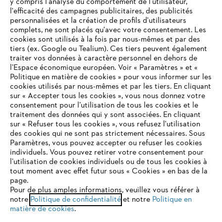
y compris l'analyse du comportement de l'utilisateur,
l'efficacité des campagnes publicitaires, des publicités
personnalisées et la création de profils d'utilisateurs
complets, ne sont placés qu'avec votre consentement. Les
STIHL FAQ
cookies sont utilisés à la fois par nous-mêmes et par des
tiers (ex. Google ou Tealium). Ces tiers peuvent également
traiter vos données à caractère personnel en dehors de
l’Espace économique européen. Voir « Paramètres » et «
Politique en matière de cookies » pour vous informer sur les
Contact
cookies utilisés par nous-mêmes et par les tiers. En cliquant
sur « Accepter tous les cookies », vous nous donnez votre
consentement pour l’utilisation de tous les cookies et le
VOTRE NAVIGATEUR INTERNET
traitement des données qui y sont associées. En cliquant
N'EST PLUS PRIS EN CHARGE
sur « Refuser tous les cookies », vous refusez l'utilisation
des cookies qui ne sont pas strictement nécessaires. Sous
Politique de protection des données
Paramètres, vous pouvez accepter ou refuser les cookies
individuels. Vous pouvez retirer votre consentement pour
Vous utilisez un navigateur Internet que nous ne prenons plus
Mentions légales
Utilisation des cookies
l’utilisation de cookies individuels ou de tous les cookies à
en charge, et certaines fonctionnalités de notre site ne
tout moment avec effet futur sous « Cookies » en bas de la
peuvent fonctionner correctement. Pour une utilisation
page.
Informations juridiques
optimale de notre site, nous vous recommandons de passer à
Pour de plus amples informations, veuillez vous référer à
notre
l'un des navigateurs suivants :
Politique de confidentialité
et notre
Politique en
matière de cookies
.
ANDREAS STIHL NV, Veurtstraat 117, 2870 Puurs-Sint-Amands,