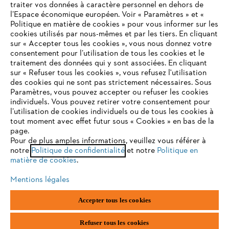
traiter vos données à caractère personnel en dehors de
l’Espace économique européen. Voir « Paramètres » et «
Politique en matière de cookies » pour vous informer sur les
Contact
cookies utilisés par nous-mêmes et par les tiers. En cliquant
sur « Accepter tous les cookies », vous nous donnez votre
consentement pour l’utilisation de tous les cookies et le
VOTRE NAVIGATEUR INTERNET
traitement des données qui y sont associées. En cliquant
N'EST PLUS PRIS EN CHARGE
sur « Refuser tous les cookies », vous refusez l'utilisation
des cookies qui ne sont pas strictement nécessaires. Sous
Politique de protection des données
Paramètres, vous pouvez accepter ou refuser les cookies
individuels. Vous pouvez retirer votre consentement pour
Vous utilisez un navigateur Internet que nous ne prenons plus
Mentions légales
Utilisation des cookies
l’utilisation de cookies individuels ou de tous les cookies à
en charge, et certaines fonctionnalités de notre site ne
tout moment avec effet futur sous « Cookies » en bas de la
peuvent fonctionner correctement. Pour une utilisation
page.
Informations juridiques
optimale de notre site, nous vous recommandons de passer à
Pour de plus amples informations, veuillez vous référer à
notre
l'un des navigateurs suivants :
Politique de confidentialité
et notre
Politique en
matière de cookies
.
ANDREAS STIHL NV, Veurtstraat 117, 2870 Puurs-Sint-Amands,
België/Belgique
Mentions légales
VAT Number: BE 0427.714.768
firefox
chrome
Accepter tous les cookies
safari
edge
Refuser tous les cookies