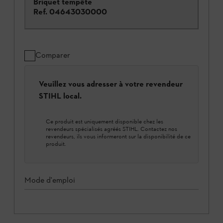
Briquet tempête
Ref.
04643030000
Comparer
Veuillez vous adresser à votre revendeur
STIHL local.
Ce produit est uniquement disponible chez les
revendeurs spécialisés agréés STIHL. Contactez nos
revendeurs, ils vous informeront sur la disponibilité de ce
produit.
Mode d'emploi