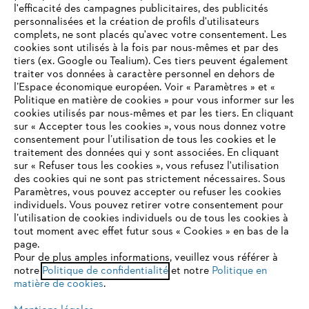
l'efficacité des campagnes publicitaires, des publicités
personnalisées et la création de profils d'utilisateurs
complets, ne sont placés qu'avec votre consentement. Les
STIHL FAQ
cookies sont utilisés à la fois par nous-mêmes et par des
tiers (ex. Google ou Tealium). Ces tiers peuvent également
traiter vos données à caractère personnel en dehors de
l’Espace économique européen. Voir « Paramètres » et «
Politique en matière de cookies » pour vous informer sur les
Contact
cookies utilisés par nous-mêmes et par les tiers. En cliquant
sur « Accepter tous les cookies », vous nous donnez votre
consentement pour l’utilisation de tous les cookies et le
VOTRE NAVIGATEUR INTERNET
traitement des données qui y sont associées. En cliquant
N'EST PLUS PRIS EN CHARGE
sur « Refuser tous les cookies », vous refusez l'utilisation
des cookies qui ne sont pas strictement nécessaires. Sous
Politique de protection des données
Paramètres, vous pouvez accepter ou refuser les cookies
individuels. Vous pouvez retirer votre consentement pour
Vous utilisez un navigateur Internet que nous ne prenons plus
Mentions légales
Utilisation des cookies
l’utilisation de cookies individuels ou de tous les cookies à
en charge, et certaines fonctionnalités de notre site ne
tout moment avec effet futur sous « Cookies » en bas de la
peuvent fonctionner correctement. Pour une utilisation
page.
Informations juridiques
optimale de notre site, nous vous recommandons de passer à
Pour de plus amples informations, veuillez vous référer à
notre
l'un des navigateurs suivants :
Politique de confidentialité
et notre
Politique en
matière de cookies
.
ANDREAS STIHL NV, Veurtstraat 117, 2870 Puurs-Sint-Amands,
België/Belgique