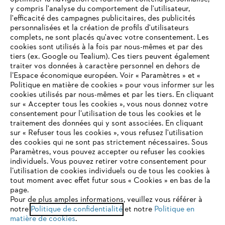
L'Entreprise
y compris l'analyse du comportement de l'utilisateur,
l'efficacité des campagnes publicitaires, des publicités
personnalisées et la création de profils d'utilisateurs
complets, ne sont placés qu'avec votre consentement. Les
STIHL FAQ
cookies sont utilisés à la fois par nous-mêmes et par des
tiers (ex. Google ou Tealium). Ces tiers peuvent également
traiter vos données à caractère personnel en dehors de
l’Espace économique européen. Voir « Paramètres » et «
Politique en matière de cookies » pour vous informer sur les
Contact
cookies utilisés par nous-mêmes et par les tiers. En cliquant
sur « Accepter tous les cookies », vous nous donnez votre
consentement pour l’utilisation de tous les cookies et le
VOTRE NAVIGATEUR INTERNET
traitement des données qui y sont associées. En cliquant
N'EST PLUS PRIS EN CHARGE
sur « Refuser tous les cookies », vous refusez l'utilisation
des cookies qui ne sont pas strictement nécessaires. Sous
Politique de protection des données
Paramètres, vous pouvez accepter ou refuser les cookies
individuels. Vous pouvez retirer votre consentement pour
Vous utilisez un navigateur Internet que nous ne prenons plus
Mentions légales
Utilisation des cookies
l’utilisation de cookies individuels ou de tous les cookies à
en charge, et certaines fonctionnalités de notre site ne
tout moment avec effet futur sous « Cookies » en bas de la
peuvent fonctionner correctement. Pour une utilisation
page.
Informations juridiques
optimale de notre site, nous vous recommandons de passer à
Pour de plus amples informations, veuillez vous référer à
notre
l'un des navigateurs suivants :
Politique de confidentialité
et notre
Politique en
matière de cookies
.
ANDREAS STIHL NV, Veurtstraat 117, 2870 Puurs-Sint-Amands,