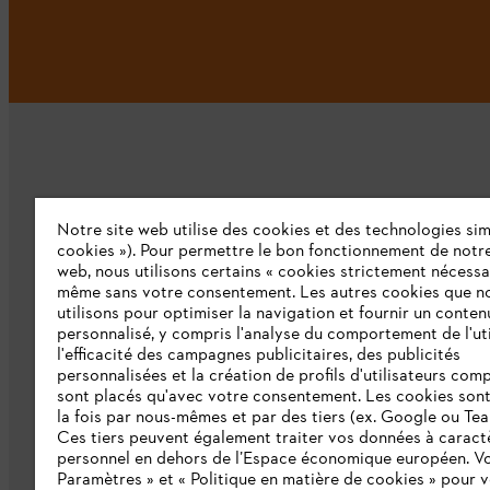
Notre site web utilise des cookies et des technologies simi
L'Entreprise
cookies »). Pour permettre le bon fonctionnement de notre
web, nous utilisons certains « cookies strictement nécessa
même sans votre consentement. Les autres cookies que n
Qui sommes-nous ?
utilisons pour optimiser la navigation et fournir un conten
personnalisé, y compris l'analyse du comportement de l'uti
Presse
l'efficacité des campagnes publicitaires, des publicités
personnalisées et la création de profils d'utilisateurs comp
Emploi
sont placés qu'avec votre consentement. Les cookies sont 
la fois par nous-mêmes et par des tiers (ex. Google ou Tea
Ligne Intégrité STIHL
Ces tiers peuvent également traiter vos données à caract
Développement durable
personnel en dehors de l’Espace économique européen. Vo
Paramètres » et « Politique en matière de cookies » pour 