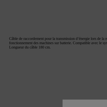
Câble de raccordement pour la transmission d’énergie lors de la r
fonctionnement des machines sur batterie. Compatible avec le sys
Longueur du câble 180 cm.