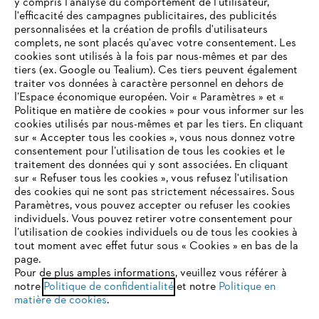
y compris l'analyse du comportement de l'utilisateur,
l'efficacité des campagnes publicitaires, des publicités
personnalisées et la création de profils d'utilisateurs
complets, ne sont placés qu'avec votre consentement. Les
STIHL FAQ
cookies sont utilisés à la fois par nous-mêmes et par des
tiers (ex. Google ou Tealium). Ces tiers peuvent également
traiter vos données à caractère personnel en dehors de
l’Espace économique européen. Voir « Paramètres » et «
Politique en matière de cookies » pour vous informer sur les
Contact
cookies utilisés par nous-mêmes et par les tiers. En cliquant
sur « Accepter tous les cookies », vous nous donnez votre
consentement pour l’utilisation de tous les cookies et le
VOTRE NAVIGATEUR INTERNET
traitement des données qui y sont associées. En cliquant
N'EST PLUS PRIS EN CHARGE
sur « Refuser tous les cookies », vous refusez l'utilisation
des cookies qui ne sont pas strictement nécessaires. Sous
Politique de protection des données
Paramètres, vous pouvez accepter ou refuser les cookies
individuels. Vous pouvez retirer votre consentement pour
Vous utilisez un navigateur Internet que nous ne prenons plus
Mentions légales
Utilisation des cookies
l’utilisation de cookies individuels ou de tous les cookies à
en charge, et certaines fonctionnalités de notre site ne
tout moment avec effet futur sous « Cookies » en bas de la
peuvent fonctionner correctement. Pour une utilisation
page.
Informations juridiques
optimale de notre site, nous vous recommandons de passer à
Pour de plus amples informations, veuillez vous référer à
notre
l'un des navigateurs suivants :
Politique de confidentialité
et notre
Politique en
matière de cookies
.
ANDREAS STIHL NV, Veurtstraat 117, 2870 Puurs-Sint-Amands,