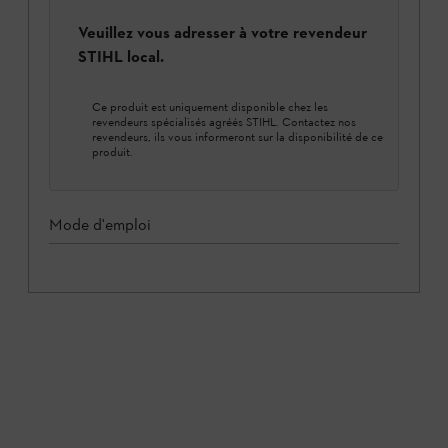
Veuillez vous adresser à votre revendeur
STIHL local.
Ce produit est uniquement disponible chez les
revendeurs spécialisés agréés STIHL. Contactez nos
revendeurs, ils vous informeront sur la disponibilité de ce
produit.
Mode d'emploi