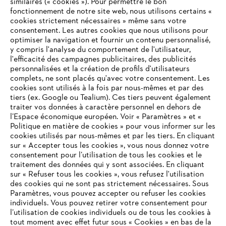
similaires (« cookies »). Pour permettre le bon
fonctionnement de notre site web, nous utilisons certains «
cookies strictement nécessaires » même sans votre
consentement. Les autres cookies que nous utilisons pour
optimiser la navigation et fournir un contenu personnalisé,
L'Entreprise
y compris l'analyse du comportement de l'utilisateur,
l'efficacité des campagnes publicitaires, des publicités
personnalisées et la création de profils d'utilisateurs
complets, ne sont placés qu'avec votre consentement. Les
STIHL FAQ
cookies sont utilisés à la fois par nous-mêmes et par des
tiers (ex. Google ou Tealium). Ces tiers peuvent également
traiter vos données à caractère personnel en dehors de
l’Espace économique européen. Voir « Paramètres » et «
Politique en matière de cookies » pour vous informer sur les
Contact
cookies utilisés par nous-mêmes et par les tiers. En cliquant
sur « Accepter tous les cookies », vous nous donnez votre
consentement pour l’utilisation de tous les cookies et le
VOTRE NAVIGATEUR INTERNET
traitement des données qui y sont associées. En cliquant
N'EST PLUS PRIS EN CHARGE
sur « Refuser tous les cookies », vous refusez l'utilisation
des cookies qui ne sont pas strictement nécessaires. Sous
Politique de protection des données
Paramètres, vous pouvez accepter ou refuser les cookies
individuels. Vous pouvez retirer votre consentement pour
Vous utilisez un navigateur Internet que nous ne prenons plus
Mentions légales
Utilisation des cookies
l’utilisation de cookies individuels ou de tous les cookies à
en charge, et certaines fonctionnalités de notre site ne
tout moment avec effet futur sous « Cookies » en bas de la