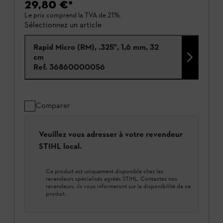
29,80 €
*
Le prix comprend la TVA de 21%.
Sélectionnez un article
Rapid Micro (RM), .325", 1,6 mm, 32
cm
Ref.
36860000056
Comparer
Veuillez vous adresser à votre revendeur
STIHL local.
Ce produit est uniquement disponible chez les
revendeurs spécialisés agréés STIHL. Contactez nos
revendeurs, ils vous informeront sur la disponibilité de ce
produit.