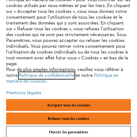
Politique en matière de cookies » pour vous informer sur les
Contact
cookies utilisés par nous-mêmes et par les tiers. En cliquant
sur « Accepter tous les cookies », vous nous donnez votre
consentement pour l’utilisation de tous les cookies et le
VOTRE NAVIGATEUR INTERNET
traitement des données qui y sont associées. En cliquant
N'EST PLUS PRIS EN CHARGE
sur « Refuser tous les cookies », vous refusez l'utilisation
des cookies qui ne sont pas strictement nécessaires. Sous
Politique de protection des données
Paramètres, vous pouvez accepter ou refuser les cookies
individuels. Vous pouvez retirer votre consentement pour
Vous utilisez un navigateur Internet que nous ne prenons plus
Mentions légales
Utilisation des cookies
l’utilisation de cookies individuels ou de tous les cookies à
en charge, et certaines fonctionnalités de notre site ne
tout moment avec effet futur sous « Cookies » en bas de la
peuvent fonctionner correctement. Pour une utilisation
page.
Informations juridiques
optimale de notre site, nous vous recommandons de passer à
Pour de plus amples informations, veuillez vous référer à
notre
l'un des navigateurs suivants :
Politique de confidentialité
et notre
Politique en
matière de cookies
.
ANDREAS STIHL NV, Veurtstraat 117, 2870 Puurs-Sint-Amands,
België/Belgique
Mentions légales
VAT Number: BE 0427.714.768
firefox
chrome
Accepter tous les cookies
safari
edge
Refuser tous les cookies
Ouvrir les paramètres