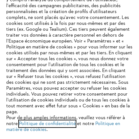
y compris l'analyse du comportement de l'utilisateur,
l'efficacité des campagnes publicitaires, des publicités
personnalisées et la création de profils d'utilisateurs
complets, ne sont placés qu'avec votre consentement. Les
STIHL FAQ
cookies sont utilisés à la fois par nous-mêmes et par des
tiers (ex. Google ou Tealium). Ces tiers peuvent également
traiter vos données à caractère personnel en dehors de
l’Espace économique européen. Voir « Paramètres » et «
Politique en matière de cookies » pour vous informer sur les
Contact
cookies utilisés par nous-mêmes et par les tiers. En cliquant
sur « Accepter tous les cookies », vous nous donnez votre
consentement pour l’utilisation de tous les cookies et le
VOTRE NAVIGATEUR INTERNET
traitement des données qui y sont associées. En cliquant
N'EST PLUS PRIS EN CHARGE
sur « Refuser tous les cookies », vous refusez l'utilisation
des cookies qui ne sont pas strictement nécessaires. Sous
Politique de protection des données
Paramètres, vous pouvez accepter ou refuser les cookies
individuels. Vous pouvez retirer votre consentement pour
Vous utilisez un navigateur Internet que nous ne prenons plus
Mentions légales
Utilisation des cookies
l’utilisation de cookies individuels ou de tous les cookies à
en charge, et certaines fonctionnalités de notre site ne
tout moment avec effet futur sous « Cookies » en bas de la
peuvent fonctionner correctement. Pour une utilisation
page.
Informations juridiques
optimale de notre site, nous vous recommandons de passer à
Pour de plus amples informations, veuillez vous référer à
notre
l'un des navigateurs suivants :
Politique de confidentialité
et notre
Politique en
matière de cookies
.
ANDREAS STIHL NV, Veurtstraat 117, 2870 Puurs-Sint-Amands,
België/Belgique