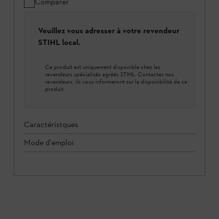
Comparer
Veuillez vous adresser à votre revendeur
STIHL local.
Ce produit est uniquement disponible chez les
revendeurs spécialisés agréés STIHL. Contactez nos
revendeurs, ils vous informeront sur la disponibilité de ce
produit.
Caractéristques
Mode d'emploi