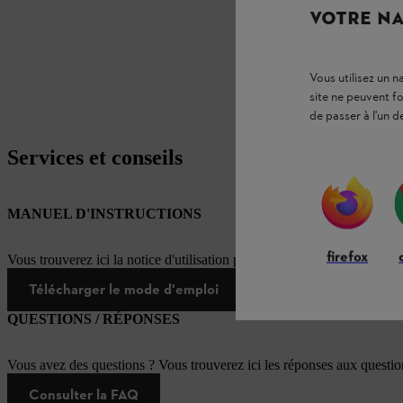
VOTRE NA
Vous utilisez un 
site ne peuvent f
de passer à l'un d
Services et conseils
MANUEL D'INSTRUCTIONS
firefox
Vous trouverez ici la notice d'utilisation pour ce produit STIHL
Télécharger le mode d'emploi
QUESTIONS / RÉPONSES
Vous avez des questions ? Vous trouverez ici les réponses aux questi
Consulter la FAQ