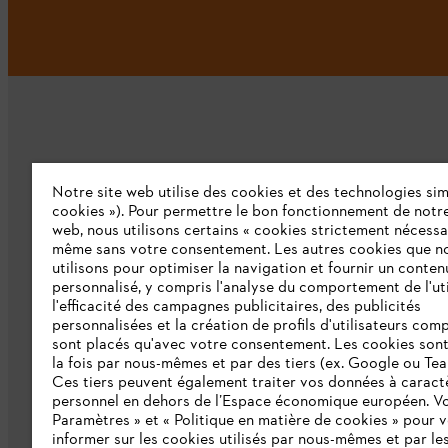
Notre site web utilise des cookies et des technologies simi
L'Entreprise
cookies »). Pour permettre le bon fonctionnement de notre
web, nous utilisons certains « cookies strictement nécessa
même sans votre consentement. Les autres cookies que n
Qui sommes-nous ?
utilisons pour optimiser la navigation et fournir un conten
personnalisé, y compris l'analyse du comportement de l'uti
Presse
l'efficacité des campagnes publicitaires, des publicités
personnalisées et la création de profils d'utilisateurs comp
Emploi
sont placés qu'avec votre consentement. Les cookies sont 
la fois par nous-mêmes et par des tiers (ex. Google ou Tea
Ligne Intégrité STIHL
Ces tiers peuvent également traiter vos données à caract
personnel en dehors de l’Espace économique européen. Vo
Développement durable
Paramètres » et « Politique en matière de cookies » pour 
Catalogue
informer sur les cookies utilisés par nous-mêmes et par les