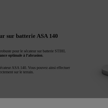
ur sur batterie ASA 140
 robuste pour le sécateur sur batterie STIHL
stance optimale à l’abrasion
.
 sécateur ASA 140. Vous pouvez ainsi effectuer
ectement sur le terrain.