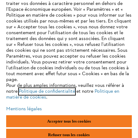
traiter vos données à caractère personnel en dehors de
l’Espace économique européen. Voir « Paramètres » et «
Politique en matière de cookies » pour vous informer sur les
Contact
cookies utilisés par nous-mêmes et par les tiers. En cliquant
sur « Accepter tous les cookies », vous nous donnez votre
consentement pour l’utilisation de tous les cookies et le
VOTRE NAVIGATEUR INTERNET
traitement des données qui y sont associées. En cliquant
N'EST PLUS PRIS EN CHARGE
sur « Refuser tous les cookies », vous refusez l'utilisation
des cookies qui ne sont pas strictement nécessaires. Sous
Politique de protection des données
Paramètres, vous pouvez accepter ou refuser les cookies
individuels. Vous pouvez retirer votre consentement pour
Vous utilisez un navigateur Internet que nous ne prenons plus
Mentions légales
Utilisation des cookies
l’utilisation de cookies individuels ou de tous les cookies à
en charge, et certaines fonctionnalités de notre site ne
tout moment avec effet futur sous « Cookies » en bas de la
peuvent fonctionner correctement. Pour une utilisation
page.
Informations juridiques
optimale de notre site, nous vous recommandons de passer à
Pour de plus amples informations, veuillez vous référer à
notre
l'un des navigateurs suivants :
Politique de confidentialité
et notre
Politique en
matière de cookies
.
ANDREAS STIHL NV, Veurtstraat 117, 2870 Puurs-Sint-Amands,
België/Belgique
Mentions légales
VAT Number: BE 0427.714.768
firefox
chrome
Accepter tous les cookies
safari
edge
Refuser tous les cookies