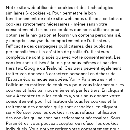
Notre site web utilise des cookies et des technologies
ANDREAS STIHL NV, Veurtstraat 117, 2870 Puurs-Sint-Amands,
similaires (« cookies »). Pour permettre le bon
België/Belgique
fonctionnement de notre site web, nous utilisons certains «
VAT Number: BE 0427.714.768
cookies strictement nécessaires » même sans votre
consentement. Les autres cookies que nous utilisons pour
optimiser la navigation et fournir un contenu personnalisé,
y compris l'analyse du comportement de l'utilisateur,
l'efficacité des campagnes publicitaires, des publicités
personnalisées et la création de profils d'utilisateurs
complets, ne sont placés qu'avec votre consentement. Les
cookies sont utilisés à la fois par nous-mêmes et par des
tiers (ex. Google ou Tealium). Ces tiers peuvent également
traiter vos données à caractère personnel en dehors de
l’Espace économique européen. Voir « Paramètres » et «
Politique en matière de cookies » pour vous informer sur les
cookies utilisés par nous-mêmes et par les tiers. En cliquant
sur « Accepter tous les cookies », vous nous donnez votre
consentement pour l’utilisation de tous les cookies et le
VOTRE NAVIGATEUR INTERNET
traitement des données qui y sont associées. En cliquant
N'EST PLUS PRIS EN CHARGE
sur « Refuser tous les cookies », vous refusez l'utilisation
des cookies qui ne sont pas strictement nécessaires. Sous
Paramètres, vous pouvez accepter ou refuser les cookies
individuels. Vous pouvez retirer votre consentement pour