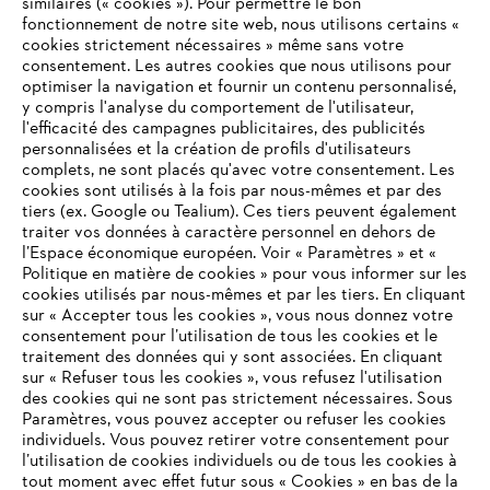
similaires (« cookies »). Pour permettre le bon
fonctionnement de notre site web, nous utilisons certains «
cookies strictement nécessaires » même sans votre
consentement. Les autres cookies que nous utilisons pour
optimiser la navigation et fournir un contenu personnalisé,
L'Entreprise
y compris l'analyse du comportement de l'utilisateur,
l'efficacité des campagnes publicitaires, des publicités
personnalisées et la création de profils d'utilisateurs
complets, ne sont placés qu'avec votre consentement. Les
STIHL FAQ
cookies sont utilisés à la fois par nous-mêmes et par des
tiers (ex. Google ou Tealium). Ces tiers peuvent également
traiter vos données à caractère personnel en dehors de
l’Espace économique européen. Voir « Paramètres » et «
Politique en matière de cookies » pour vous informer sur les
Contact
cookies utilisés par nous-mêmes et par les tiers. En cliquant
sur « Accepter tous les cookies », vous nous donnez votre
consentement pour l’utilisation de tous les cookies et le
VOTRE NAVIGATEUR INTERNET
traitement des données qui y sont associées. En cliquant
N'EST PLUS PRIS EN CHARGE
sur « Refuser tous les cookies », vous refusez l'utilisation
des cookies qui ne sont pas strictement nécessaires. Sous
Politique de protection des données
Paramètres, vous pouvez accepter ou refuser les cookies
individuels. Vous pouvez retirer votre consentement pour
Vous utilisez un navigateur Internet que nous ne prenons plus
Mentions légales
Utilisation des cookies
l’utilisation de cookies individuels ou de tous les cookies à
en charge, et certaines fonctionnalités de notre site ne
tout moment avec effet futur sous « Cookies » en bas de la