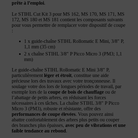
prête à l’emploi
.
Le STIHL Cut Kit 3 pour MS 162, MS 170, MS 171, MS
172, MS 180 et MS 181 contient les composants suivants
pour vous permettre de remplacer votre dispositif de coupe
:
1 x guide-chaîne STIHL Rollomatic E Mini, 3/8" P,
1,1 mm (35 cm)
2 x chaîne STIHL 3/8" P Picco Micro 3 (PM3; 1,1
mm)
Le guide-chaîne STIHL Rollomatic E Mini 3/8" P,
particulièrement
léger et étroit
, constitue une aide
précieuse lors des travaux avec votre tronçonneuse. Il
soulage votre dos lors de longues périodes de travail, par
exemple lors de la
coupe de bois de chauffage
ou de
l’abattage de petits arbres, en réduisant les forces
nécessaires à ces tâches. La chaîne STIHL 3/8" P Picco
Micro 3 (PM3), robuste et résistante, offre des
performances de coupe élevées
. Vous pouvez ainsi
abattre confortablement des arbres plus petits ou couper
des branches plus épaisses,
avec peu de vibrations et une
faible tendance au rebond
.