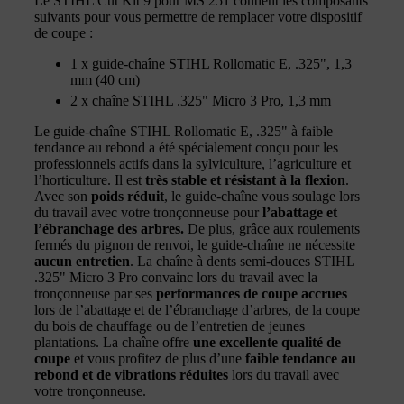
Le STIHL Cut Kit 9 pour MS 251 contient les composants
suivants pour vous permettre de remplacer votre dispositif
de coupe :
1 x guide-chaîne STIHL Rollomatic E, .325", 1,3
mm (40 cm)
2 x chaîne STIHL .325" Micro 3 Pro, 1,3 mm
Le guide-chaîne STIHL Rollomatic E, .325" à faible
tendance au rebond a été spécialement conçu pour les
professionnels actifs dans la sylviculture, l’agriculture et
l’horticulture. Il est
très stable et résistant à la flexion
.
Avec son
poids réduit
, le guide-chaîne vous soulage lors
du travail avec votre tronçonneuse pour
l’abattage et
l’ébranchage des arbres.
De plus, grâce aux roulements
fermés du pignon de renvoi, le guide-chaîne ne nécessite
aucun entretien
. La chaîne à dents semi-douces STIHL
.325" Micro 3 Pro convainc lors du travail avec la
tronçonneuse par ses
performances de coupe accrues
lors de l’abattage et de l’ébranchage d’arbres, de la coupe
du bois de chauffage ou de l’entretien de jeunes
plantations. La chaîne offre
une excellente qualité de
coupe
et vous profitez de plus d’une
faible tendance au
rebond et de vibrations réduites
lors du travail avec
votre tronçonneuse.