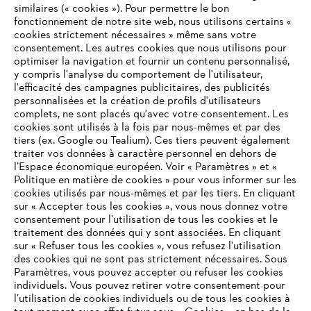
similaires (« cookies »). Pour permettre le bon
fonctionnement de notre site web, nous utilisons certains «
cookies strictement nécessaires » même sans votre
consentement. Les autres cookies que nous utilisons pour
optimiser la navigation et fournir un contenu personnalisé,
L'Entreprise
y compris l'analyse du comportement de l'utilisateur,
l'efficacité des campagnes publicitaires, des publicités
personnalisées et la création de profils d'utilisateurs
complets, ne sont placés qu'avec votre consentement. Les
STIHL FAQ
cookies sont utilisés à la fois par nous-mêmes et par des
tiers (ex. Google ou Tealium). Ces tiers peuvent également
traiter vos données à caractère personnel en dehors de
l’Espace économique européen. Voir « Paramètres » et «
Politique en matière de cookies » pour vous informer sur les
Contact
cookies utilisés par nous-mêmes et par les tiers. En cliquant
sur « Accepter tous les cookies », vous nous donnez votre
consentement pour l’utilisation de tous les cookies et le
VOTRE NAVIGATEUR INTERNET
traitement des données qui y sont associées. En cliquant
N'EST PLUS PRIS EN CHARGE
sur « Refuser tous les cookies », vous refusez l'utilisation
des cookies qui ne sont pas strictement nécessaires. Sous
Politique de protection des données
Paramètres, vous pouvez accepter ou refuser les cookies
individuels. Vous pouvez retirer votre consentement pour
Vous utilisez un navigateur Internet que nous ne prenons plus
Mentions légales
Utilisation des cookies
l’utilisation de cookies individuels ou de tous les cookies à
en charge, et certaines fonctionnalités de notre site ne