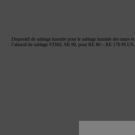
Dispositif de sablage humide pour le sablage humide des murs et
l’abrasif de sablage STIHL SB 90, pour RE 80 – RE 170 PLUS.