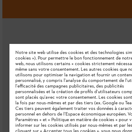
Notre site web utilise des cookies et des technologies simi
L'Entreprise
cookies »). Pour permettre le bon fonctionnement de notre
web, nous utilisons certains « cookies strictement nécessa
même sans votre consentement. Les autres cookies que n
Qui sommes-nous ?
utilisons pour optimiser la navigation et fournir un conten
personnalisé, y compris l'analyse du comportement de l'uti
Presse
l'efficacité des campagnes publicitaires, des publicités
personnalisées et la création de profils d'utilisateurs comp
Emploi
sont placés qu'avec votre consentement. Les cookies sont 
la fois par nous-mêmes et par des tiers (ex. Google ou Tea
Ligne Intégrité STIHL
Ces tiers peuvent également traiter vos données à caract
Développement durable
personnel en dehors de l’Espace économique européen. Vo
Paramètres » et « Politique en matière de cookies » pour 
Catalogue
informer sur les cookies utilisés par nous-mêmes et par les
cliquant sur « Accepter tous les cookies », vous nous don