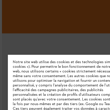
Notre site web utilise des cookies et des technologies simi
L'Entreprise
cookies »). Pour permettre le bon fonctionnement de notre
web, nous utilisons certains « cookies strictement nécessa
même sans votre consentement. Les autres cookies que n
Qui sommes-nous ?
utilisons pour optimiser la navigation et fournir un conten
personnalisé, y compris l'analyse du comportement de l'uti
Presse
l'efficacité des campagnes publicitaires, des publicités
personnalisées et la création de profils d'utilisateurs comp
Emploi
sont placés qu'avec votre consentement. Les cookies sont 
la fois par nous-mêmes et par des tiers (ex. Google ou Tea
Ligne Intégrité STIHL
Ces tiers peuvent également traiter vos données à caract