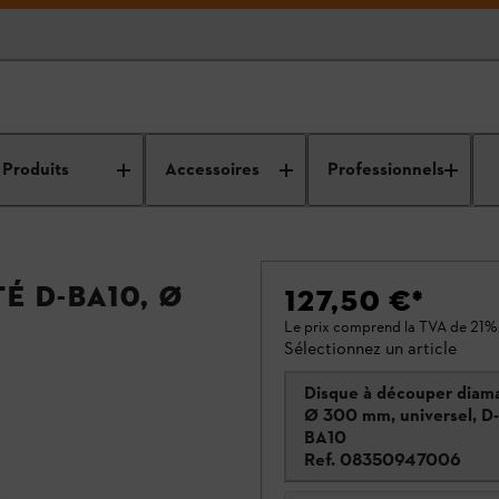
Produits
Accessoires
Professionnels
é D-BA10, Ø
127,50 €
*
Le prix comprend la TVA de 21%
Sélectionnez un article
Disque à découper diam
Ø 300 mm, universel, D-
BA10
Ref.
08350947006