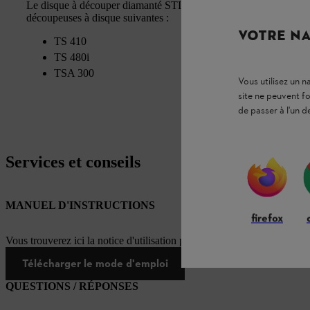
Le disque à découper diamanté STIHL D-BA10, d’un diamètre de
découpeuses à disque suivantes :
VOTRE NA
TS 410
TS 480i
TSA 300
Vous utilisez un 
site ne peuvent f
de passer à l'un d
Services et conseils
MANUEL D'INSTRUCTIONS
firefox
Vous trouverez ici la notice d'utilisation pour ce produit STIHL
Télécharger le mode d'emploi
QUESTIONS / RÉPONSES