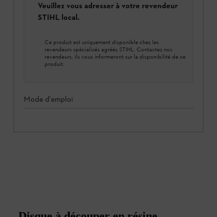
Veuillez vous adresser à votre revendeur
STIHL local.
Ce produit est uniquement disponible chez les
revendeurs spécialisés agréés STIHL. Contactez nos
revendeurs, ils vous informeront sur la disponibilité de ce
produit.
Mode d'emploi
Disque à découper en résine