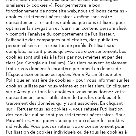
similaires (« cookies »). Pour permettre le bon
fonctionnement de notre site web, nous utilisons certains «
cookies strictement nécessaires » même sans votre
consentement. Les autres cookies que nous utilisons pour
optimiser la navigation et fournir un contenu personnalisé,
L'Entreprise
y compris l'analyse du comportement de l'utilisateur,
l'efficacité des campagnes publicitaires, des publicités
personnalisées et la création de profils d'utilisateurs
complets, ne sont placés qu'avec votre consentement. Les
STIHL FAQ
cookies sont utilisés à la fois par nous-mêmes et par des
tiers (ex. Google ou Tealium). Ces tiers peuvent également
traiter vos données à caractère personnel en dehors de
l’Espace économique européen. Voir « Paramètres » et «
Politique en matière de cookies » pour vous informer sur les
Contact
cookies utilisés par nous-mêmes et par les tiers. En cliquant
sur « Accepter tous les cookies », vous nous donnez votre
consentement pour l’utilisation de tous les cookies et le
VOTRE NAVIGATEUR INTERNET
traitement des données qui y sont associées. En cliquant
N'EST PLUS PRIS EN CHARGE
sur « Refuser tous les cookies », vous refusez l'utilisation
des cookies qui ne sont pas strictement nécessaires. Sous
Politique de protection des données
Paramètres, vous pouvez accepter ou refuser les cookies
individuels. Vous pouvez retirer votre consentement pour
Vous utilisez un navigateur Internet que nous ne prenons plus
Mentions légales
Utilisation des cookies
l’utilisation de cookies individuels ou de tous les cookies à
en charge, et certaines fonctionnalités de notre site ne