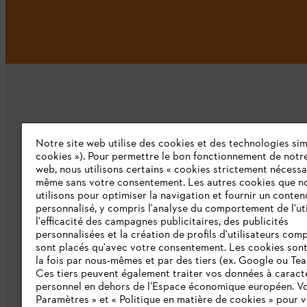
Notre site web utilise des cookies et des technologies simi
L'Entreprise
cookies »). Pour permettre le bon fonctionnement de notre
web, nous utilisons certains « cookies strictement nécessa
même sans votre consentement. Les autres cookies que n
Qui sommes-nous ?
utilisons pour optimiser la navigation et fournir un conten
personnalisé, y compris l'analyse du comportement de l'uti
Presse
l'efficacité des campagnes publicitaires, des publicités
personnalisées et la création de profils d'utilisateurs comp
Emploi
sont placés qu'avec votre consentement. Les cookies sont 
la fois par nous-mêmes et par des tiers (ex. Google ou Tea
Ligne Intégrité STIHL
Ces tiers peuvent également traiter vos données à caract
Développement durable
personnel en dehors de l’Espace économique européen. Vo
Paramètres » et « Politique en matière de cookies » pour 