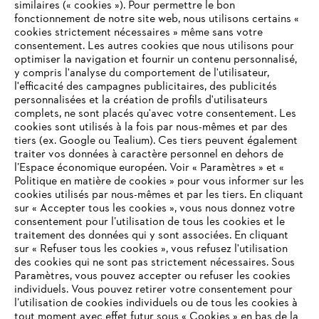
similaires (« cookies »). Pour permettre le bon
fonctionnement de notre site web, nous utilisons certains «
cookies strictement nécessaires » même sans votre
consentement. Les autres cookies que nous utilisons pour
optimiser la navigation et fournir un contenu personnalisé,
L'Entreprise
y compris l'analyse du comportement de l'utilisateur,
l'efficacité des campagnes publicitaires, des publicités
personnalisées et la création de profils d'utilisateurs
complets, ne sont placés qu'avec votre consentement. Les
STIHL FAQ
cookies sont utilisés à la fois par nous-mêmes et par des
tiers (ex. Google ou Tealium). Ces tiers peuvent également
traiter vos données à caractère personnel en dehors de
l’Espace économique européen. Voir « Paramètres » et «
Politique en matière de cookies » pour vous informer sur les
Contact
cookies utilisés par nous-mêmes et par les tiers. En cliquant
sur « Accepter tous les cookies », vous nous donnez votre
consentement pour l’utilisation de tous les cookies et le
VOTRE NAVIGATEUR INTERNET
traitement des données qui y sont associées. En cliquant
N'EST PLUS PRIS EN CHARGE
sur « Refuser tous les cookies », vous refusez l'utilisation
des cookies qui ne sont pas strictement nécessaires. Sous
Politique de protection des données
Paramètres, vous pouvez accepter ou refuser les cookies
individuels. Vous pouvez retirer votre consentement pour
Vous utilisez un navigateur Internet que nous ne prenons plus
Mentions légales
Utilisation des cookies
l’utilisation de cookies individuels ou de tous les cookies à
en charge, et certaines fonctionnalités de notre site ne
tout moment avec effet futur sous « Cookies » en bas de la