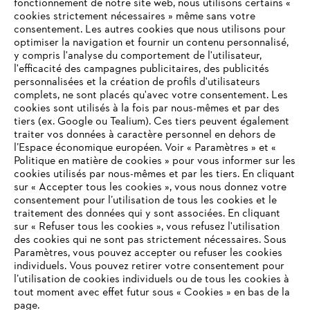
fonctionnement de notre site web, nous utilisons certains «
cookies strictement nécessaires » même sans votre
consentement. Les autres cookies que nous utilisons pour
optimiser la navigation et fournir un contenu personnalisé,
L'Entreprise
y compris l'analyse du comportement de l'utilisateur,
l'efficacité des campagnes publicitaires, des publicités
personnalisées et la création de profils d'utilisateurs
complets, ne sont placés qu'avec votre consentement. Les
STIHL FAQ
cookies sont utilisés à la fois par nous-mêmes et par des
tiers (ex. Google ou Tealium). Ces tiers peuvent également
traiter vos données à caractère personnel en dehors de
l’Espace économique européen. Voir « Paramètres » et «
Politique en matière de cookies » pour vous informer sur les
Contact
cookies utilisés par nous-mêmes et par les tiers. En cliquant
sur « Accepter tous les cookies », vous nous donnez votre
consentement pour l’utilisation de tous les cookies et le
VOTRE NAVIGATEUR INTERNET
traitement des données qui y sont associées. En cliquant
N'EST PLUS PRIS EN CHARGE
sur « Refuser tous les cookies », vous refusez l'utilisation
des cookies qui ne sont pas strictement nécessaires. Sous
Politique de protection des données
Paramètres, vous pouvez accepter ou refuser les cookies
individuels. Vous pouvez retirer votre consentement pour
Vous utilisez un navigateur Internet que nous ne prenons plus
Mentions légales
Utilisation des cookies
l’utilisation de cookies individuels ou de tous les cookies à
en charge, et certaines fonctionnalités de notre site ne
tout moment avec effet futur sous « Cookies » en bas de la
peuvent fonctionner correctement. Pour une utilisation
page.
Informations juridiques