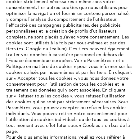
cookies strictement nécessaires » même sans votre
consentement. Les autres cookies que nous utilisons pour
optimiser la navigation et fournir un contenu personnalisé,
L'Entreprise
y compris l'analyse du comportement de l'utilisateur,
l'efficacité des campagnes publicitaires, des publicités
personnalisées et la création de profils d'utilisateurs
complets, ne sont placés qu'avec votre consentement. Les
STIHL FAQ
cookies sont utilisés à la fois par nous-mêmes et par des
tiers (ex. Google ou Tealium). Ces tiers peuvent également
traiter vos données à caractère personnel en dehors de
l’Espace économique européen. Voir « Paramètres » et «
Politique en matière de cookies » pour vous informer sur les
Contact
cookies utilisés par nous-mêmes et par les tiers. En cliquant
sur « Accepter tous les cookies », vous nous donnez votre
consentement pour l’utilisation de tous les cookies et le
VOTRE NAVIGATEUR INTERNET
traitement des données qui y sont associées. En cliquant
N'EST PLUS PRIS EN CHARGE
sur « Refuser tous les cookies », vous refusez l'utilisation
des cookies qui ne sont pas strictement nécessaires. Sous
Politique de protection des données
Paramètres, vous pouvez accepter ou refuser les cookies
individuels. Vous pouvez retirer votre consentement pour
Vous utilisez un navigateur Internet que nous ne prenons plus
Mentions légales
Utilisation des cookies
l’utilisation de cookies individuels ou de tous les cookies à
en charge, et certaines fonctionnalités de notre site ne
tout moment avec effet futur sous « Cookies » en bas de la
peuvent fonctionner correctement. Pour une utilisation
page.
Informations juridiques
optimale de notre site, nous vous recommandons de passer à
Pour de plus amples informations, veuillez vous référer à