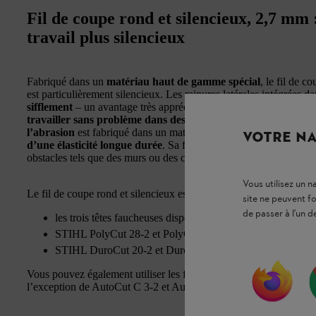
Fil de coupe rond et silencieux, 2,7 mm 
travail plus silencieux
Fabriqué dans un
matériau haut de gamme spécial
, le fil de 
est particulièrement silencieux. Les rainures latérales intégrées da
sifflement
– un avantage très apprécié des utilisateurs, tant partic
travailler sans problème dans des environnements sensibles 
l’abrasion
est fabriqué dans un matériau à haute densité, ce qui r
VOTRE NA
d’une élasticité longue durée
. Sa forme arrondie évite de crée
obstacles tels que des murs ou des clôtures.
Vous utilisez un 
Le fil de coupe rond et silencieux est compatible avec les têtes 
site ne peuvent f
de passer à l'un d
les trois têtes faucheuses disponibles STIHL TrimCut,
STIHL PolyCut 28-2 et PolyCut 48-2
STIHL DuroCut 20-2 et DuroCut 40-4
Vous pouvez également utiliser les fils de coupe ronds et silenc
l’exception de AutoCut C 3-2 et AutoCut C 6-2.