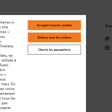
laires («
Accepter tous les cookies
STIHL FAQ
Con
 site
ires »
ous
Refuser tous les cookies
L'enregistrement des produits
u
lisateur,
L'Assortiment
Ouvrir les paramètres
lets, ne
Batteries et Matériel Électrique
utilisés à
lium).
Notices d'emploi
ère
ir «
vous
 tiers. En
nez votre
raitement
r tous les
t pas
ccepter