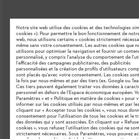
Notre site web utilise des cookies et des technologies simi
L'Entreprise
cookies »). Pour permettre le bon fonctionnement de notre
web, nous utilisons certains « cookies strictement nécessa
même sans votre consentement. Les autres cookies que n
Qui sommes-nous ?
utilisons pour optimiser la navigation et fournir un conten
personnalisé, y compris l'analyse du comportement de l'uti
Presse
l'efficacité des campagnes publicitaires, des publicités
personnalisées et la création de profils d'utilisateurs comp
Emploi
sont placés qu'avec votre consentement. Les cookies sont 
la fois par nous-mêmes et par des tiers (ex. Google ou Tea
Ligne Intégrité STIHL
Ces tiers peuvent également traiter vos données à caract
Développement durable
personnel en dehors de l’Espace économique européen. Vo
Paramètres » et « Politique en matière de cookies » pour 
Catalogue
informer sur les cookies utilisés par nous-mêmes et par les
cliquant sur « Accepter tous les cookies », vous nous don
consentement pour l’utilisation de tous les cookies et le t
des données qui y sont associées. En cliquant sur « Refuse
cookies », vous refusez l'utilisation des cookies qui ne son
strictement nécessaires. Sous Paramètres, vous pouvez a