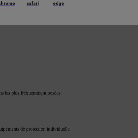
chrome
safari
edge
ons les plus fréquemment posées
quipements de protection individuelle